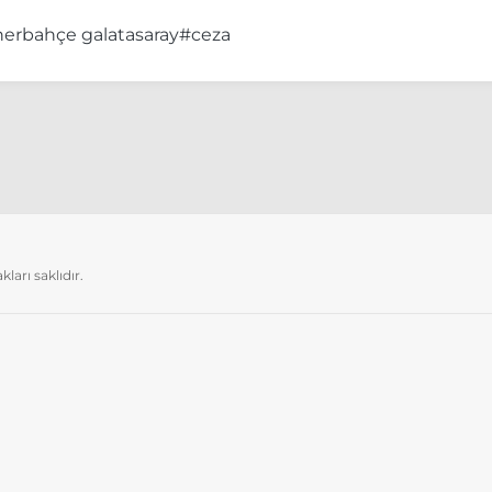
nerbahçe galatasaray
#ceza
arı saklıdır.