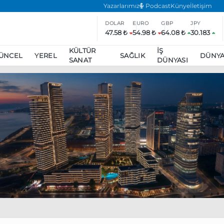
Yazarlarımız
Podcast
Künye
İletişim
DOLAR
EURO
GBP
JPY
47.58 ₺
54.98 ₺
64.08 ₺
30.183
KÜLTÜR
İŞ
ÜNCEL
YEREL
SAĞLIK
DÜNY
SANAT
DÜNYASI
ar
ara’da eylem yasağı uzatıldı
Özgür Özel, Ekrem İmamoğlu’nu zi
inliğe daha katılmama kararı aldı
Boykot