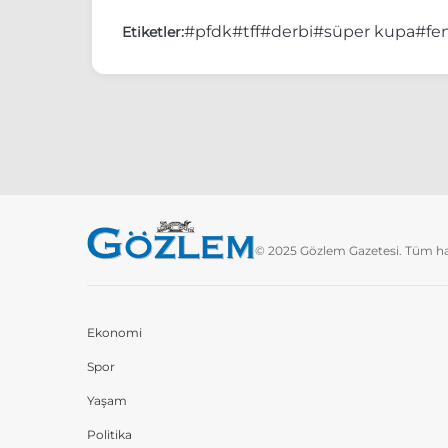
#pfdk
#tff
#derbi
#süper kupa
#fe
Etiketler:
© 2025 Gözlem Gazetesi. Tüm hakl
Ekonomi
Spor
Yaşam
Politika