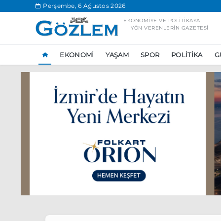
.
Perşembe, 6 Ağustos 2026
EKONOMIYE VE POLITIKAYA
YÖN VERENLERIN GAZETESI
EKONOMI
YAŞAM
SPOR
POLITIKA
G
Popüler Aramal
Ekonomi
Ank
Ünlü çift bir etk