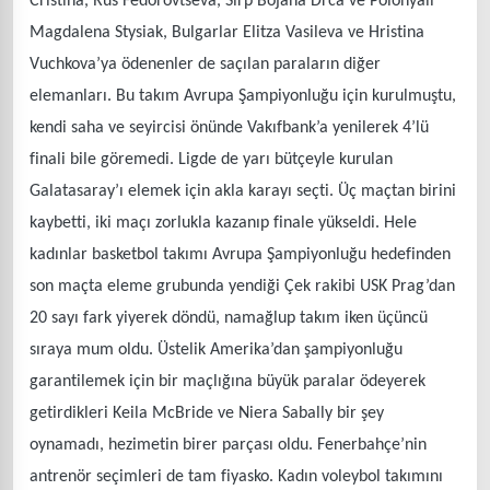
Cristina, Rus Fedorovtseva, Sırp Bojana Drca ve Polonyalı
Magdalena Stysiak, Bulgarlar Elitza Vasileva ve Hristina
Vuchkova’ya ödenenler de saçılan paraların diğer
elemanları. Bu takım Avrupa Şampiyonluğu için kurulmuştu,
kendi saha ve seyircisi önünde Vakıfbank’a yenilerek 4’lü
finali bile göremedi. Ligde de yarı bütçeyle kurulan
Galatasaray’ı elemek için akla karayı seçti. Üç maçtan birini
kaybetti, iki maçı zorlukla kazanıp finale yükseldi. Hele
kadınlar basketbol takımı Avrupa Şampiyonluğu hedefinden
son maçta eleme grubunda yendiği Çek rakibi USK Prag’dan
20 sayı fark yiyerek döndü, namağlup takım iken üçüncü
sıraya mum oldu. Üstelik Amerika’dan şampiyonluğu
garantilemek için bir maçlığına büyük paralar ödeyerek
getirdikleri Keila McBride ve Niera Sabally bir şey
oynamadı, hezimetin birer parçası oldu. Fenerbahçe’nin
antrenör seçimleri de tam fiyasko. Kadın voleybol takımını