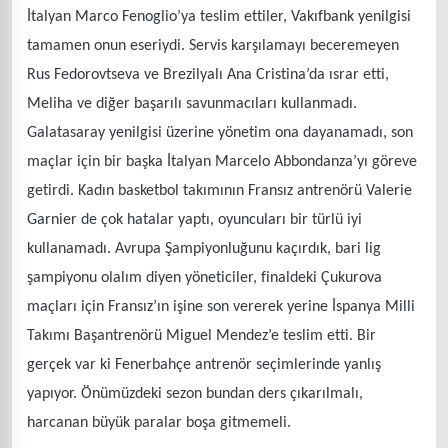
İtalyan Marco Fenoglio’ya teslim ettiler, Vakıfbank yenilgisi
tamamen onun eseriydi. Servis karşılamayı beceremeyen
Rus Fedorovtseva ve Brezilyalı Ana Cristina’da ısrar etti,
Meliha ve diğer başarılı savunmacıları kullanmadı.
Galatasaray yenilgisi üzerine yönetim ona dayanamadı, son
maçlar için bir başka İtalyan Marcelo Abbondanza’yı göreve
getirdi. Kadın basketbol takımının Fransız antrenörü Valerie
Garnier de çok hatalar yaptı, oyuncuları bir türlü iyi
kullanamadı. Avrupa Şampiyonluğunu kaçırdık, bari lig
şampiyonu olalım diyen yöneticiler, finaldeki Çukurova
maçları için Fransız’ın işine son vererek yerine İspanya Milli
Takımı Başantrenörü Miguel Mendez’e teslim etti. Bir
gerçek var ki Fenerbahçe antrenör seçimlerinde yanlış
yapıyor. Önümüzdeki sezon bundan ders çıkarılmalı,
harcanan büyük paralar boşa gitmemeli.