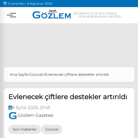
.
Cumartesi, 8 Ağustos 2026
EKONOMIYE VE POLITIKAYA
YÖN VERENLERIN GAZETESI
Ana Sayfa
Güncel
Evlenecek çiftlere destekler artırıldı
Popüler Aramalar
Ekonomi
Ankara’da eylem yasağı uzatıldı
Evlenecek çiftlere destekler artırıldı
Özgür Özel, Ekrem İmamoğlu’nu ziyaret edecek
8 Eylül 2025, 21:45
Ünlü çift bir etkinliğe daha katılmama kararı aldı
Gözlem Gazetesi
Boykot
Son Haberler
Güncel