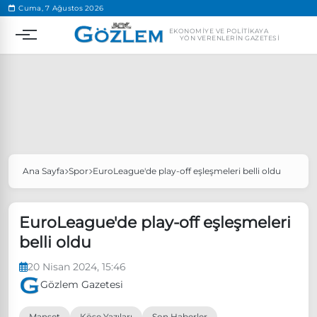
.
Cuma, 7 Ağustos 2026
EKONOMIYE VE POLITIKAYA
YÖN VERENLERIN GAZETESI
Ana Sayfa
Spor
EuroLeague'de play-off eşleşmeleri belli oldu
Popüler Aramalar
Ekonomi
Ankara’da eylem yasağı uzatıldı
EuroLeague'de play-off eşleşmeleri
Özgür Özel, Ekrem İmamoğlu’nu ziyaret edecek
belli oldu
Ünlü çift bir etkinliğe daha katılmama kararı aldı
20 Nisan 2024, 15:46
Boykot
Gözlem Gazetesi
Manşet
Köşe Yazıları
Son Haberler