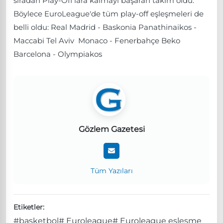
sıradan Play-Off'lara kalmayı başaran takım oldu.
Böylece EuroLeague'de tüm play-off eşleşmeleri de
belli oldu: Real Madrid - Baskonia Panathinaikos -
Maccabi Tel Aviv Monaco - Fenerbahçe Beko
Barcelona - Olympiakos
Gözlem Gazetesi
Tüm Yazıları
Etiketler:
#basketbol
# Euroleague
# Euroleague eşleşme