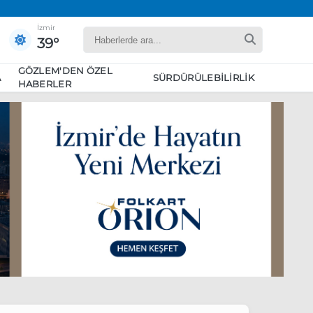
İzmir
39°
GÖZLEM'DEN ÖZEL
A
SÜRDÜRÜLEBILIRLIK
HABERLER
yaret edecek