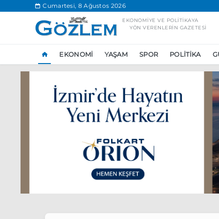
.
Cumartesi, 8 Ağustos 2026
EKONOMIYE VE POLITIKAYA
YÖN VERENLERIN GAZETESI
EKONOMI
YAŞAM
SPOR
POLITIKA
G
Popüler Aramal
Ekonomi
Ank
Ünlü çift bir etk