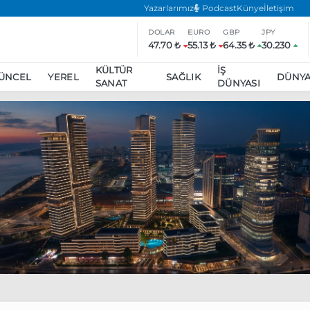
Yazarlarımız
Podcast
Künye
İletişim
DOLAR
EURO
GBP
JPY
47.70 ₺
55.13 ₺
64.35 ₺
30.230
KÜLTÜR
İŞ
ÜNCEL
YEREL
SAĞLIK
DÜNY
SANAT
DÜNYASI
ar
ara’da eylem yasağı uzatıldı
Özgür Özel, Ekrem İmamoğlu’nu zi
inliğe daha katılmama kararı aldı
Boykot