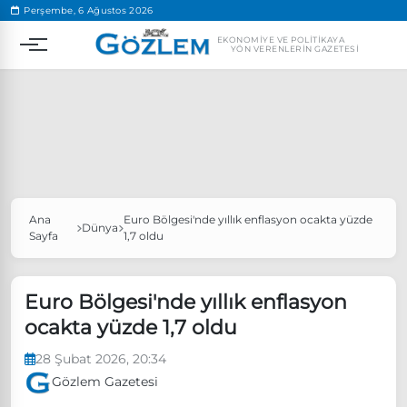
.
Perşembe, 6 Ağustos 2026
EKONOMIYE VE POLITIKAYA
YÖN VERENLERIN GAZETESI
Ana
Euro Bölgesi'nde yıllık enflasyon ocakta yüzde
Popüler Aramalar
Dünya
Sayfa
1,7 oldu
Ekonomi
Ankara’da eylem yasağı uzatıldı
Özgür Özel, Ekrem İmamoğlu’nu ziyaret edecek
Euro Bölgesi'nde yıllık enflasyon
ocakta yüzde 1,7 oldu
Ünlü çift bir etkinliğe daha katılmama kararı aldı
Boykot
28 Şubat 2026, 20:34
Gözlem Gazetesi