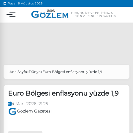
.
Pazar, 9 Ağustos 2026
EKONOMIYE VE POLITIKAYA
YÖN VERENLERIN GAZETESI
Ana Sayfa
Dünya
Euro Bölgesi enflasyonu yüzde 1,9
Popüler Aramalar
Ekonomi
Ankara’da eylem yasağı uzatıldı
Euro Bölgesi enflasyonu yüzde 1,9
Özgür Özel, Ekrem İmamoğlu’nu ziyaret edecek
4 Mart 2026, 21:25
Ünlü çift bir etkinliğe daha katılmama kararı aldı
Gözlem Gazetesi
Boykot