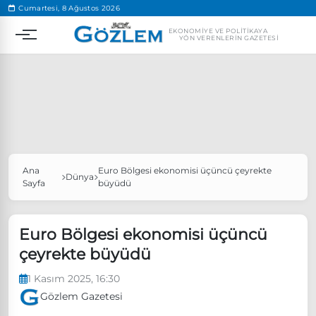
.
Cumartesi, 8 Ağustos 2026
EKONOMIYE VE POLITIKAYA
YÖN VERENLERIN GAZETESI
Ana
Euro Bölgesi ekonomisi üçüncü çeyrekte
Popüler Aramalar
Dünya
Sayfa
büyüdü
Ekonomi
Ankara’da eylem yasağı uzatıldı
Özgür Özel, Ekrem İmamoğlu’nu ziyaret edecek
Euro Bölgesi ekonomisi üçüncü
çeyrekte büyüdü
Ünlü çift bir etkinliğe daha katılmama kararı aldı
Boykot
1 Kasım 2025, 16:30
Gözlem Gazetesi