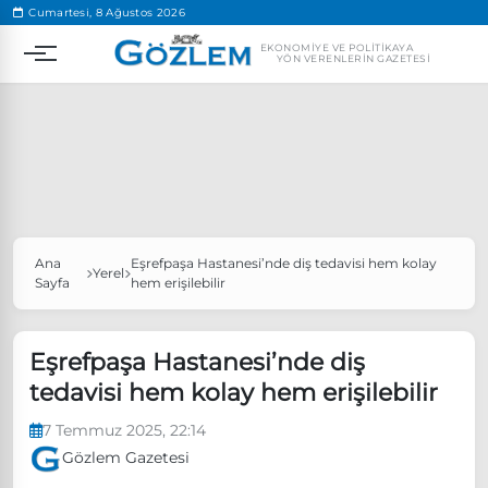
.
Cumartesi, 8 Ağustos 2026
EKONOMIYE VE POLITIKAYA
YÖN VERENLERIN GAZETESI
Ana
Eşrefpaşa Hastanesi’nde diş tedavisi hem kolay
Popüler Aramalar
Yerel
Sayfa
hem erişilebilir
Ekonomi
Ankara’da eylem yasağı uzatıldı
Özgür Özel, Ekrem İmamoğlu’nu ziyaret edecek
Eşrefpaşa Hastanesi’nde diş
tedavisi hem kolay hem erişilebilir
Ünlü çift bir etkinliğe daha katılmama kararı aldı
Boykot
7 Temmuz 2025, 22:14
Gözlem Gazetesi