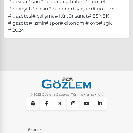
#dakika
# son
# haberleri
# haber
# güncel
# manşet
# basın
# haberler
# yaşam
# gözlem
# gazetesi
# çalışma
# kültür sanat
# ESNEK
# gazete
# izmir
# spor
# ekonomi
# ovp
# sgk
# 2024
© 2025 Gözlem Gazetesi. Tüm hakları saklıdır.
Ekonomi