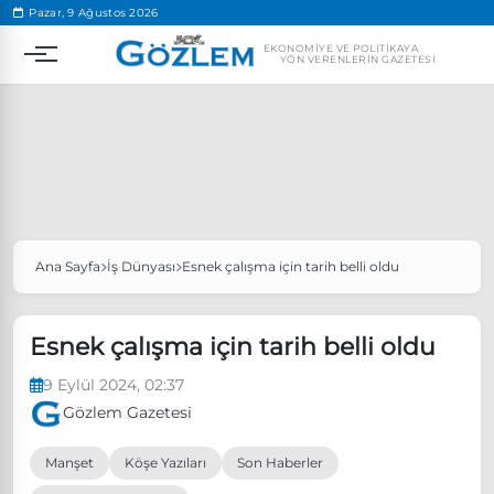
.
Pazar, 9 Ağustos 2026
EKONOMIYE VE POLITIKAYA
YÖN VERENLERIN GAZETESI
Ana Sayfa
İş Dünyası
Esnek çalışma için tarih belli oldu
Popüler Aramalar
Ekonomi
Ankara’da eylem yasağı uzatıldı
Esnek çalışma için tarih belli oldu
Özgür Özel, Ekrem İmamoğlu’nu ziyaret edecek
9 Eylül 2024, 02:37
Ünlü çift bir etkinliğe daha katılmama kararı aldı
Gözlem Gazetesi
Boykot
Manşet
Köşe Yazıları
Son Haberler