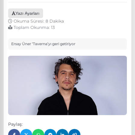
Yazı Ayarları
Okuma Süresi: 8 Dakika
Toplam Okunma:
13
Ersay Üner ‘Taverna’yı geri getiriyor
Paylaş: