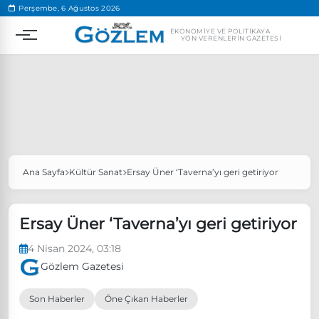
.
Perşembe, 6 Ağustos 2026
EKONOMIYE VE POLITIKAYA
YÖN VERENLERIN GAZETESI
Ana Sayfa
Kültür Sanat
Ersay Üner ‘Taverna’yı geri getiriyor
Popüler Aramalar
Ekonomi
Ankara’da eylem yasağı uzatıldı
Ersay Üner ‘Taverna’yı geri getiriyor
Özgür Özel, Ekrem İmamoğlu’nu ziyaret edecek
4 Nisan 2024, 03:18
Ünlü çift bir etkinliğe daha katılmama kararı aldı
Gözlem Gazetesi
Boykot
Son Haberler
Öne Çıkan Haberler