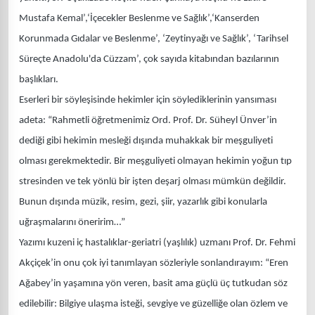
Mustafa Kemal’,‘İçecekler Beslenme ve Sağlık’,‘Kanserden
Korunmada Gıdalar ve Beslenme’, ‘Zeytinyağı ve Sağlık’, ‘Tarihsel
Süreçte Anadolu'da Cüzzam’, çok sayıda kitabından bazılarının
başlıkları.
Eserleri bir söyleşisinde hekimler için söylediklerinin yansıması
adeta: “Rahmetli öğretmenimiz Ord. Prof. Dr. Süheyl Ünver’in
dediği gibi hekimin mesleği dışında muhakkak bir meşguliyeti
olması gerekmektedir. Bir meşguliyeti olmayan hekimin yoğun tıp
stresinden ve tek yönlü bir işten deşarj olması mümkün değildir.
Bunun dışında müzik, resim, gezi, şiir, yazarlık gibi konularla
uğraşmalarını öneririm…”
Yazımı kuzeni iç hastalıklar-geriatri (yaşlılık) uzmanı Prof. Dr. Fehmi
Akçiçek’in onu çok iyi tanımlayan sözleriyle sonlandırayım: “Eren
Ağabey’in yaşamına yön veren, basit ama güçlü üç tutkudan söz
edilebilir: Bilgiye ulaşma isteği, sevgiye ve güzelliğe olan özlem ve