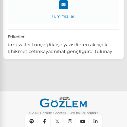
Tüm Yazıları
Etiketler:
#muzaffer tunçağ
#köşe yazısı
#eren akçiçek
#hikmet çetinkaya
#nihat genç
#gürol tulunay
© 2025 Gözlem Gazetesi. Tüm hakları saklıdır.