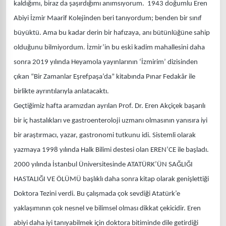
kaldığımı, biraz da şaşırdığımı anımsıyorum. 1943 doğumlu Eren
Abiyi İzmir Maarif Kolejinden beri tanıyordum; benden bir sınıf
büyüktü. Ama bu kadar derin bir hafızaya, anı bütünlüğüne sahip
olduğunu bilmiyordum. İzmir’in bu eski kadim mahallesini daha
sonra 2019 yılında Heyamola yayınlarının ‘İzmirim’ dizisinden
çıkan “Bir Zamanlar Eşrefpaşa’da” kitabında Pınar Fedakâr ile
birlikte ayrıntılarıyla anlatacaktı.
Geçtiğimiz hafta aramızdan ayrılan Prof. Dr. Eren Akçiçek başarılı
bir iç hastalıkları ve gastroenteroloji uzmanı olmasının yanısıra iyi
bir araştırmacı, yazar, gastronomi tutkunu idi. Sistemli olarak
yazmaya 1998 yılında Halk Bilimi destesi olan EREN’CE ile başladı.
2000 yılında İstanbul Üniversitesinde ATATÜRK’ÜN SAĞLIĞI
HASTALIĞI VE ÖLÜMÜ başlıklı daha sonra kitap olarak genişlettiği
Doktora Tezini verdi. Bu çalışmada çok sevdiği Atatürk’e
yaklaşımının çok nesnel ve bilimsel olması dikkat çekicidir. Eren
abiyi daha iyi tanıyabilmek için doktora bitiminde dile getirdiği