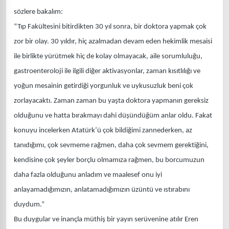
sözlere bakalım:
“Tıp Fakültesini bitirdikten 30 yıl sonra, bir doktora yapmak çok
zor bir olay. 30 yıldır, hiç azalmadan devam eden hekimlik mesaisi
ile birlikte yürütmek hiç de kolay olmayacak, aile sorumluluğu,
gastroenteroloji ile ilgili diğer aktivasyonlar, zaman kısıtlılığı ve
yoğun mesainin getirdiği yorgunluk ve uykusuzluk beni çok
zorlayacaktı. Zaman zaman bu yaşta doktora yapmanın gereksiz
olduğunu ve hatta bırakmayı dahi düşündüğüm anlar oldu. Fakat
konuyu incelerken Atatürk’ü çok bildiğimi zannederken, az
tanıdığımı, çok sevmeme rağmen, daha çok sevmem gerektiğini,
kendisine çok şeyler borçlu olmamıza rağmen, bu borcumuzun
daha fazla olduğunu anladım ve maalesef onu iyi
anlayamadığımızın, anlatamadığımızın üzüntü ve ıstırabını
duydum.”
Bu duygular ve inançla müthiş bir yayın serüvenine atılır Eren