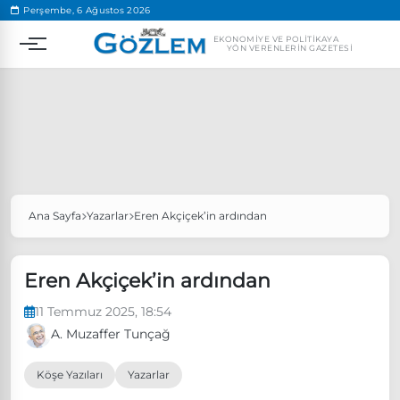
.
Perşembe, 6 Ağustos 2026
EKONOMIYE VE POLITIKAYA
YÖN VERENLERIN GAZETESI
Ana Sayfa
Yazarlar
Eren Akçiçek’in ardından
Popüler Aramalar
Ekonomi
Ankara’da eylem yasağı uzatıldı
Eren Akçiçek’in ardından
Özgür Özel, Ekrem İmamoğlu’nu ziyaret edecek
11 Temmuz 2025, 18:54
Ünlü çift bir etkinliğe daha katılmama kararı aldı
A. Muzaffer Tunçağ
Boykot
Köşe Yazıları
Yazarlar