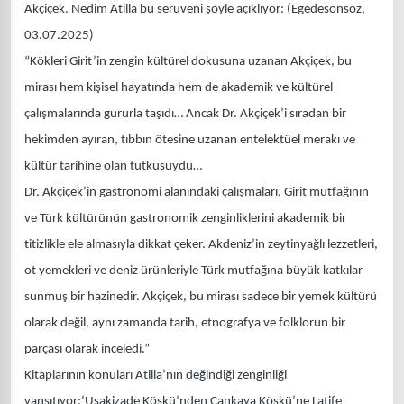
Akçiçek. Nedim Atilla bu serüveni şöyle açıklıyor: (Egedesonsöz,
03.07.2025)
“Kökleri Girit’in zengin kültürel dokusuna uzanan Akçiçek, bu
mirası hem kişisel hayatında hem de akademik ve kültürel
çalışmalarında gururla taşıdı… Ancak Dr. Akçiçek’i sıradan bir
hekimden ayıran, tıbbın ötesine uzanan entelektüel merakı ve
kültür tarihine olan tutkusuydu…
Dr. Akçiçek’in gastronomi alanındaki çalışmaları, Girit mutfağının
ve Türk kültürünün gastronomik zenginliklerini akademik bir
titizlikle ele almasıyla dikkat çeker. Akdeniz’in zeytinyağlı lezzetleri,
ot yemekleri ve deniz ürünleriyle Türk mutfağına büyük katkılar
sunmuş bir hazinedir. Akçiçek, bu mirası sadece bir yemek kültürü
olarak değil, aynı zamanda tarih, etnografya ve folklorun bir
parçası olarak inceledi.”
Kitaplarının konuları Atilla’nın değindiği zenginliği
yansıtıyor:‘Uşakizade Köşkü’nden Çankaya Köşkü’ne Latife