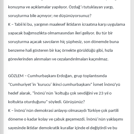
konuşma ve açıklamalar yapılıyor. Özdağ’ı tutuklayan yargı,
soruşturma bile açmıyor; ne düşünüyorsunuz?
K – Tabii ki bu, yargının maalesef iktidarın icraatına karşı uygulama
yapacak bağımsızlıkta olmamasından ileri geliyor. Bu tür bir
soruşturma açacak savcıların hiç şüphesiz, son dönemde buna
benzeme hali gösteren bir kaç örnekte görüldüğü gibi, hızla
görevlerinden alınmaları ve cezalandırılmaları kaçınılmaz.
GÖZLEM – Cumhurbaşkanı Erdoğan, grup toplantısında
“Cumhuriyet’in ‘kurucu’ ikinci cumhurbaşkanı” İsmet İnönü'yü
hedef alarak, “İnönü’nün ‘koltuğu çok sevdiğini ve 23 yıl o
koltukta oturduğunu” söyledi. Görüşünüz?
K – İnönü’nün demokrasi anlayışı olmasaydı Türkiye çok partili
döneme o kadar kolay ve çabuk geçemezdi. İnönü’nün yaklaşımı
sayesinde iktidar demokratik kurallar içinde el değiştirdi ve bu