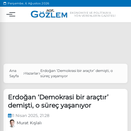
.
Perşembe, 6 Ağustos 2026
EKONOMIYE VE POLITIKAYA
YÖN VERENLERIN GAZETESI
Ana
Erdoğan ‘Demokrasi bir araçtır’ demişti, o
Popüler Aramalar
Yazarlar
Sayfa
süreç yaşanıyor
Ekonomi
Ankara’da eylem yasağı uzatıldı
Özgür Özel, Ekrem İmamoğlu’nu ziyaret edecek
Erdoğan ‘Demokrasi bir araçtır’
demişti, o süreç yaşanıyor
Ünlü çift bir etkinliğe daha katılmama kararı aldı
Boykot
11 Nisan 2025, 21:28
Murat Kışlalı