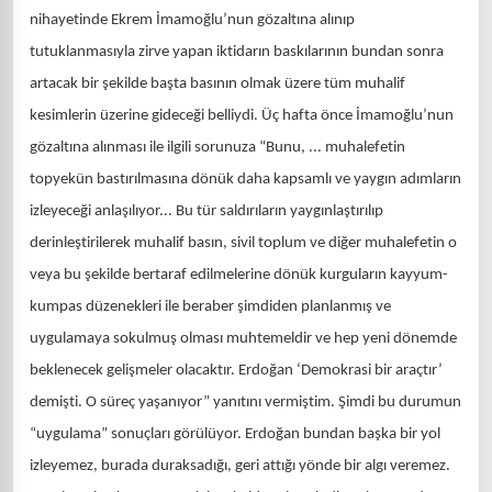
nihayetinde Ekrem İmamoğlu’nun gözaltına alınıp
tutuklanmasıyla zirve yapan iktidarın baskılarının bundan sonra
artacak bir şekilde başta basının olmak üzere tüm muhalif
kesimlerin üzerine gideceği belliydi. Üç hafta önce İmamoğlu’nun
gözaltına alınması ile ilgili sorunuza “Bunu, ... muhalefetin
topyekün bastırılmasına dönük daha kapsamlı ve yaygın adımların
izleyeceği anlaşılıyor... Bu tür saldırıların yaygınlaştırılıp
derinleştirilerek muhalif basın, sivil toplum ve diğer muhalefetin o
veya bu şekilde bertaraf edilmelerine dönük kurguların kayyum-
kumpas düzenekleri ile beraber şimdiden planlanmış ve
uygulamaya sokulmuş olması muhtemeldir ve hep yeni dönemde
beklenecek gelişmeler olacaktır. Erdoğan ‘Demokrasi bir araçtır’
demişti. O süreç yaşanıyor” yanıtını vermiştim. Şimdi bu durumun
“uygulama” sonuçları görülüyor. Erdoğan bundan başka bir yol
izleyemez, burada duraksadığı, geri attığı yönde bir algı veremez.