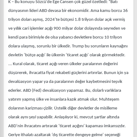
K – Bu konuyu Sözcü’de Ege Cansen çok güzel özetledi: “Batı
dünyasının lideri ABD devasa bir ekonomidir. Ama kamu borcu 36
trilyon doları aşmış, 2024’te bütçesi 1.8 trilyon dolar açık vermiş
ve yıllık cari işlemler açığı 900 milyar dolar dolayında seyreden ve
kendi para birimiyle de olsa yabancı devletlere borcu 10 trilyon
dolara ulaşmış, sorunlu bir ülkedir. Trump bu sorunların kaynağını
devletin ‘bütçe açığı’ ile ülkenin ‘ticaret açığı’ olarak görmektedir.
... Kural olarak, ticaret açığı veren ülkeler paralarının değerini
düşürerek, ihracatta fiyat rekabeti güçlerini artırırlar. Bunun için ya
devalüasyon yapar ya da paralarının değer kaybetmesini teşvik
ederler. ABD (Fed) devalüasyon yapamaz. Bu, dolarlı varlıklara
yatırım yapmış ülke ve insanlara kazık atmak olur. Muhteşem
dolarının karizması çizilir. Üstelik diğer devletler de misilleme
olarak aynı şeyi yapabilir. Anlaşılıyor ki, mevcut şartlar altında
ABD’nin ihracatını artırarak ‘ticaret açığını’ kapaması imkansızdır.
Geriye ithalatı azaltarak ‘dış ticarette dengeye gelme’ seçeneği