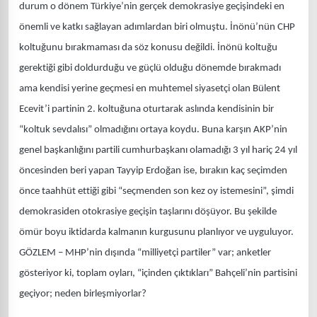
durum o dönem Türkiye’nin gerçek demokrasiye geçişindeki en
önemli ve katkı sağlayan adımlardan biri olmuştu. İnönü’nün CHP
koltuğunu bırakmaması da söz konusu değildi. İnönü koltuğu
gerektiği gibi doldurduğu ve güçlü olduğu dönemde bırakmadı
ama kendisi yerine geçmesi en muhtemel siyasetçi olan Bülent
Ecevit’i partinin 2. koltuğuna oturtarak aslında kendisinin bir
“koltuk sevdalısı” olmadığını ortaya koydu. Buna karşın AKP’nin
genel başkanlığını partili cumhurbaşkanı olamadığı 3 yıl hariç 24 yıl
öncesinden beri yapan Tayyip Erdoğan ise, bırakın kaç seçimden
önce taahhüt ettiği gibi “seçmenden son kez oy istemesini”, şimdi
demokrasiden otokrasiye geçişin taşlarını döşüyor. Bu şekilde
ömür boyu iktidarda kalmanın kurgusunu planlıyor ve uyguluyor.
GÖZLEM – MHP’nin dışında “milliyetçi partiler” var; anketler
gösteriyor ki, toplam oyları, “içinden çıktıkları” Bahçeli’nin partisini
geçiyor; neden birleşmiyorlar?