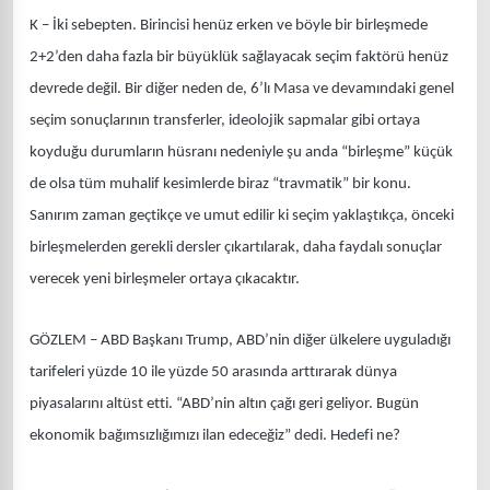
K – İki sebepten. Birincisi henüz erken ve böyle bir birleşmede
2+2’den daha fazla bir büyüklük sağlayacak seçim faktörü henüz
devrede değil. Bir diğer neden de, 6’lı Masa ve devamındaki genel
seçim sonuçlarının transferler, ideolojik sapmalar gibi ortaya
koyduğu durumların hüsranı nedeniyle şu anda “birleşme” küçük
de olsa tüm muhalif kesimlerde biraz “travmatik” bir konu.
Sanırım zaman geçtikçe ve umut edilir ki seçim yaklaştıkça, önceki
birleşmelerden gerekli dersler çıkartılarak, daha faydalı sonuçlar
verecek yeni birleşmeler ortaya çıkacaktır.
GÖZLEM – ABD Başkanı Trump, ABD’nin diğer ülkelere uyguladığı
tarifeleri yüzde 10 ile yüzde 50 arasında arttırarak dünya
piyasalarını altüst etti. “ABD’nin altın çağı geri geliyor. Bugün
ekonomik bağımsızlığımızı ilan edeceğiz” dedi. Hedefi ne?