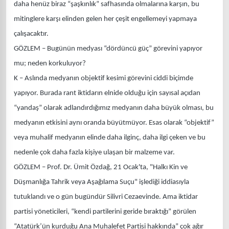
daha henüz biraz “şaşkınlık” safhasında olmalarına karşın, bu
mitinglere karşı elinden gelen her çeşit engellemeyi yapmaya
çalışacaktır.
GÖZLEM – Bugünün medyası “dördüncü güç” görevini yapıyor
mu; neden korkuluyor?
K – Aslında medyanın objektif kesimi görevini ciddi biçimde
yapıyor. Burada rant iktidarın elnide olduğu için sayısal açıdan
“yandaş” olarak adlandırdığımız medyanın daha büyük olması, bu
medyanın etkisini aynı oranda büyütmüyor. Esas olarak “objektif”
veya muhalif medyanın elinde daha ilginç, daha ilgi çeken ve bu
nedenle çok daha fazla kişiye ulaşan bir malzeme var.
GÖZLEM – Prof. Dr. Ümit Özdağ, 21 Ocak'ta, "Halkı Kin ve
Düşmanlığa Tahrik veya Aşağılama Suçu" işlediği iddiasıyla
tutuklandı ve o gün bugündür Silivri Cezaevinde. Ama iktidar
partisi yöneticileri, “kendi partilerini geride bıraktığı” görülen
“Atatürk’ün kurduğu Ana Muhalefet Partisi hakkında” çok ağır