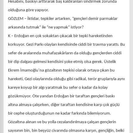
Hesabını, baskıyı arttırarak baş kaldıranları sindirmek zorunda
olduğuna göre yapıyor.
GÖZLEM – İktidar, tepkiler artarken, “gençleri demir parmaklar
arkasında tutmak” ile “ne yapmak” istiyor?
K – Erdoğan en çok sokaktan çıkacak bir tepki hareketinden
korkuyor. Gezi Parkı olayları kendisinde ciddi bir travma yarattı. Bu
sefer de aralarında muhafazakârların da olduğu gençlerden ciddi
bir dip dalgası gelmesi kendisini şoke etmiş olsa gerek. Üstelik
Ekrem İmamoğlu’na gözaltının tepkisi olarak ortaya çıkan bu
hareketi, Gezi olaylarında olduğu gibi radikal, terör gruplarıyla aynı
kareye koyup bir algı yaratmak bu sefer o kadar da kolay
gözükmüyor. Öte yandan Erdoğan bir taraftan gençleri baskı
altına almaya çalışırken, diğer taraftan kendisine karşı çok güçlü
bir cephe oluşturduğunun ne kadar farkında bilemiyorum.
Gözaltına alınan ve bu yolla cezalandırılmaya çalışan gençlerin
sayısının bin, bin beşyüz civarında olmasına karşın, gençliğin, belki