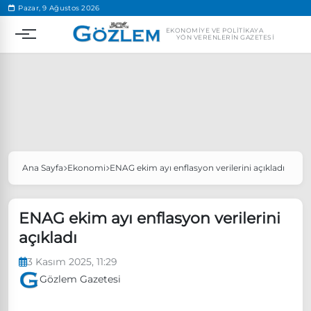
.
Pazar, 9 Ağustos 2026
EKONOMIYE VE POLITIKAYA
YÖN VERENLERIN GAZETESI
Ana Sayfa
Ekonomi
ENAG ekim ayı enflasyon verilerini açıkladı
Popüler Aramalar
Ekonomi
Ankara’da eylem yasağı uzatıldı
ENAG ekim ayı enflasyon verilerini
Özgür Özel, Ekrem İmamoğlu’nu ziyaret edecek
açıkladı
Ünlü çift bir etkinliğe daha katılmama kararı aldı
3 Kasım 2025, 11:29
Boykot
Gözlem Gazetesi