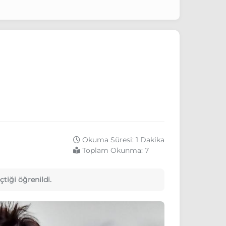
Okuma Süresi: 1 Dakika
Toplam Okunma:
7
tiği öğrenildi.