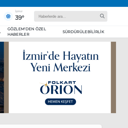
İzmir
39°
GÖZLEM'DEN ÖZEL
A
SÜRDÜRÜLEBILIRLIK
HABERLER
yaret edecek