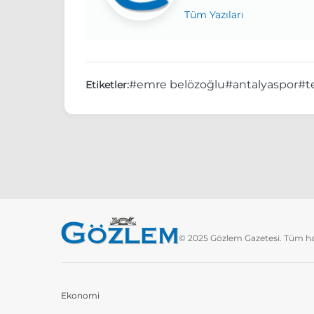
Tüm Yazıları
#emre belözoğlu
#antalyaspor
#t
Etiketler:
© 2025 Gözlem Gazetesi. Tüm hakl
Ekonomi