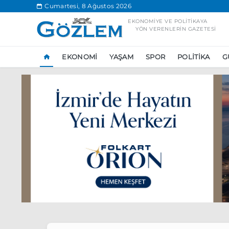
.
Cumartesi, 8 Ağustos 2026
EKONOMIYE VE POLITIKAYA
YÖN VERENLERIN GAZETESI
EKONOMI
YAŞAM
SPOR
POLITIKA
G
Popüler Aramal
Ekonomi
Ank
Ünlü çift bir etk