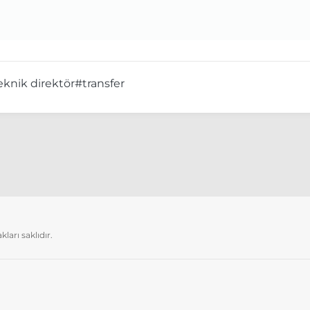
eknik direktör
#transfer
arı saklıdır.