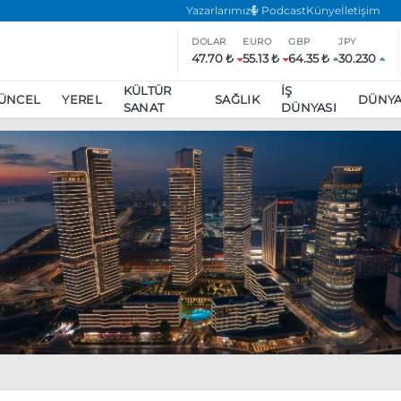
Yazarlarımız
Podcast
Künye
İletişim
DOLAR
EURO
GBP
JPY
47.70 ₺
55.13 ₺
64.35 ₺
30.230
KÜLTÜR
İŞ
ÜNCEL
YEREL
SAĞLIK
DÜNY
SANAT
DÜNYASI
ar
ara’da eylem yasağı uzatıldı
Özgür Özel, Ekrem İmamoğlu’nu zi
inliğe daha katılmama kararı aldı
Boykot