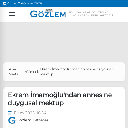
.
Cuma, 7 Ağustos 2026
EKONOMIYE VE POLITIKAYA
YÖN VERENLERIN GAZETESI
Ana
Ekrem İmamoğlu'ndan annesine duygusal
Popüler Aramalar
Güncel
Sayfa
mektup
Ekonomi
Ankara’da eylem yasağı uzatıldı
Özgür Özel, Ekrem İmamoğlu’nu ziyaret edecek
Ekrem İmamoğlu'ndan annesine
duygusal mektup
Ünlü çift bir etkinliğe daha katılmama kararı aldı
Boykot
1 Ekim 2025, 18:54
Gözlem Gazetesi