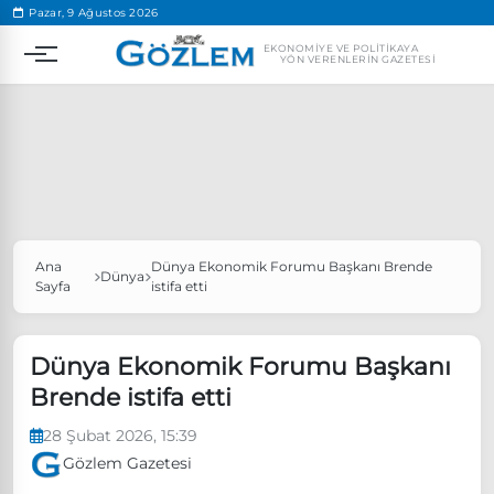
.
Pazar, 9 Ağustos 2026
EKONOMIYE VE POLITIKAYA
YÖN VERENLERIN GAZETESI
Ana
Dünya Ekonomik Forumu Başkanı Brende
Popüler Aramalar
Dünya
Sayfa
istifa etti
Ekonomi
Ankara’da eylem yasağı uzatıldı
Özgür Özel, Ekrem İmamoğlu’nu ziyaret edecek
Dünya Ekonomik Forumu Başkanı
Brende istifa etti
Ünlü çift bir etkinliğe daha katılmama kararı aldı
Boykot
28 Şubat 2026, 15:39
Gözlem Gazetesi