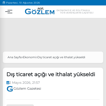
.
Pazartesi, 10 Ağustos 2026
EKONOMIYE VE POLITIKAYA
YÖN VERENLERIN GAZETESI
Ana Sayfa
Ekonomi
Dış ticaret açığı ve ithalat yükseldi
Popüler Aramalar
Ekonomi
Ankara’da eylem yasağı uzatıldı
Dış ticaret açığı ve ithalat yükseldi
Özgür Özel, Ekrem İmamoğlu’nu ziyaret edecek
2 Mayıs 2026, 21:57
Ünlü çift bir etkinliğe daha katılmama kararı aldı
Gözlem Gazetesi
Boykot