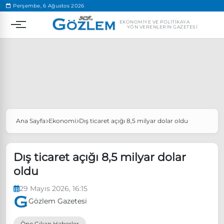
.
Perşembe, 6 Ağustos 2026
EKONOMIYE VE POLITIKAYA
YÖN VERENLERIN GAZETESI
Ana Sayfa
Ekonomi
Dış ticaret açığı 8,5 milyar dolar oldu
Popüler Aramalar
Ekonomi
Ankara’da eylem yasağı uzatıldı
Dış ticaret açığı 8,5 milyar dolar
Özgür Özel, Ekrem İmamoğlu’nu ziyaret edecek
oldu
Ünlü çift bir etkinliğe daha katılmama kararı aldı
29 Mayıs 2026, 16:15
Boykot
Gözlem Gazetesi
Öne Çıkan Haberler