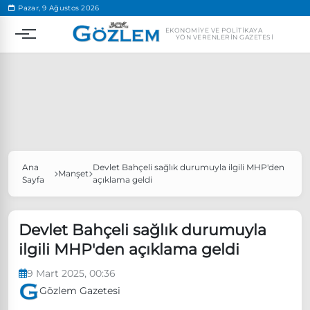
.
Pazar, 9 Ağustos 2026
EKONOMIYE VE POLITIKAYA
YÖN VERENLERIN GAZETESI
Ana
Devlet Bahçeli sağlık durumuyla ilgili MHP'den
Popüler Aramalar
Manşet
Sayfa
açıklama geldi
Ekonomi
Ankara’da eylem yasağı uzatıldı
Özgür Özel, Ekrem İmamoğlu’nu ziyaret edecek
Devlet Bahçeli sağlık durumuyla
ilgili MHP'den açıklama geldi
Ünlü çift bir etkinliğe daha katılmama kararı aldı
Boykot
9 Mart 2025, 00:36
Gözlem Gazetesi