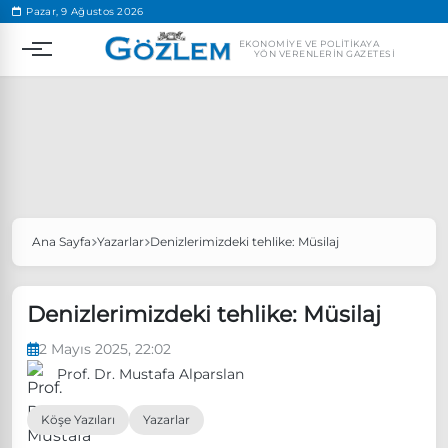
.
Pazar, 9 Ağustos 2026
EKONOMIYE VE POLITIKAYA
YÖN VERENLERIN GAZETESI
Ana Sayfa
Yazarlar
Denizlerimizdeki tehlike: Müsilaj
Popüler Aramalar
Ekonomi
Ankara’da eylem yasağı uzatıldı
Denizlerimizdeki tehlike: Müsilaj
Özgür Özel, Ekrem İmamoğlu’nu ziyaret edecek
2 Mayıs 2025, 22:02
Ünlü çift bir etkinliğe daha katılmama kararı aldı
Prof. Dr. Mustafa Alparslan
Boykot
Köşe Yazıları
Yazarlar