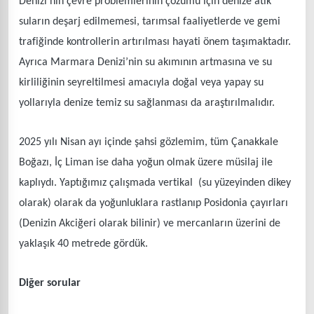
Denizi’nin çevre problemlerinin çözümü için denize atık
suların deşarj edilmemesi, tarımsal faaliyetlerde ve gemi
trafiğinde kontrollerin artırılması hayati önem taşımaktadır.
Ayrıca Marmara Denizi’nin su akımının artmasına ve su
kirliliğinin seyreltilmesi amacıyla doğal veya yapay su
yollarıyla denize temiz su sağlanması da araştırılmalıdır.
2025 yılı Nisan ayı içinde şahsi gözlemim, tüm Çanakkale
Boğazı, İç Liman ise daha yoğun olmak üzere müsilaj ile
kaplıydı. Yaptığımız çalışmada vertikal (su yüzeyinden dikey
olarak) olarak da yoğunluklara rastlanıp Posidonia çayırları
(Denizin Akciğeri olarak bilinir) ve mercanların üzerini de
yaklaşık 40 metrede gördük.
Diğer sorular