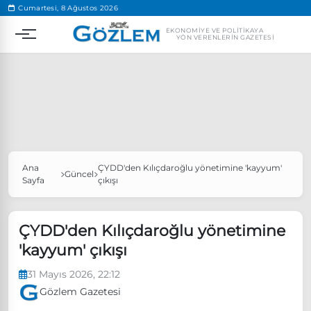
.
Cumartesi, 8 Ağustos 2026
EKONOMIYE VE POLITIKAYA
YÖN VERENLERIN GAZETESI
Ana
ÇYDD'den Kılıçdaroğlu yönetimine 'kayyum'
Popüler Aramalar
Güncel
Sayfa
çıkışı
Ekonomi
Ankara’da eylem yasağı uzatıldı
Özgür Özel, Ekrem İmamoğlu’nu ziyaret edecek
ÇYDD'den Kılıçdaroğlu yönetimine
'kayyum' çıkışı
Ünlü çift bir etkinliğe daha katılmama kararı aldı
Boykot
31 Mayıs 2026, 22:12
Gözlem Gazetesi