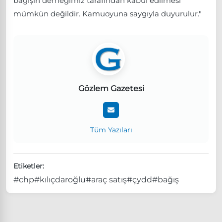
bağışın derneğimiz tarafından kabul edilmesi
mümkün değildir. Kamuoyuna saygıyla duyurulur."
Gözlem Gazetesi
Tüm Yazıları
Etiketler:
#chp
#kılıçdaroğlu
#araç satış
#çydd
#bağış