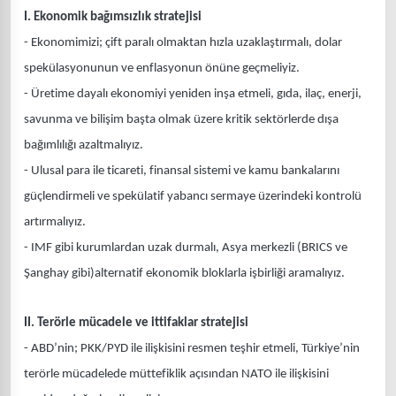
I. Ekonomik bağımsızlık stratejisi
- Ekonomimizi; çift paralı olmaktan hızla uzaklaştırmalı, dolar
spekülasyonunun ve enflasyonun önüne geçmeliyiz.
- Üretime dayalı ekonomiyi yeniden inşa etmeli, gıda, ilaç, enerji,
savunma ve bilişim başta olmak üzere kritik sektörlerde dışa
bağımlılığı azaltmalıyız.
- Ulusal para ile ticareti, finansal sistemi ve kamu bankalarını
güçlendirmeli ve spekülatif yabancı sermaye üzerindeki kontrolü
artırmalıyız.
- IMF gibi kurumlardan uzak durmalı, Asya merkezli (BRICS ve
Şanghay gibi)alternatif ekonomik bloklarla işbirliği aramalıyız.
II. Terörle mücadele ve ittifaklar stratejisi
- ABD’nin; PKK/PYD ile ilişkisini resmen teşhir etmeli, Türkiye’nin
terörle mücadelede müttefiklik açısından NATO ile ilişkisini