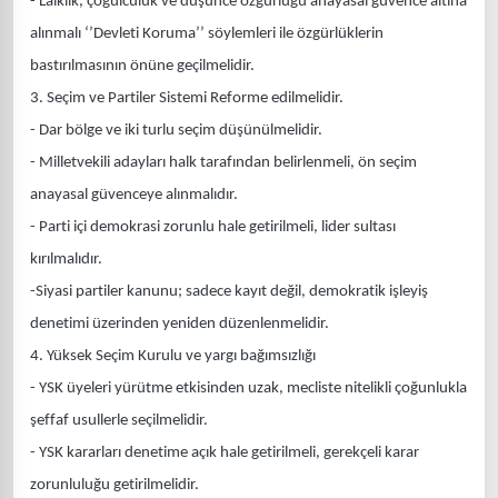
- Laiklik, çoğulculuk ve düşünce özgürlüğü anayasal güvence altına
alınmalı ‘’Devleti Koruma’’ söylemleri ile özgürlüklerin
bastırılmasının önüne geçilmelidir.
3. Seçim ve Partiler Sistemi Reforme edilmelidir.
- Dar bölge ve iki turlu seçim düşünülmelidir.
- Milletvekili adayları halk tarafından belirlenmeli, ön seçim
anayasal güvenceye alınmalıdır.
- Parti içi demokrasi zorunlu hale getirilmeli, lider sultası
kırılmalıdır.
-Siyasi partiler kanunu; sadece kayıt değil, demokratik işleyiş
denetimi üzerinden yeniden düzenlenmelidir.
4. Yüksek Seçim Kurulu ve yargı bağımsızlığı
- YSK üyeleri yürütme etkisinden uzak, mecliste nitelikli çoğunlukla
şeffaf usullerle seçilmelidir.
- YSK kararları denetime açık hale getirilmeli, gerekçeli karar
zorunluluğu getirilmelidir.