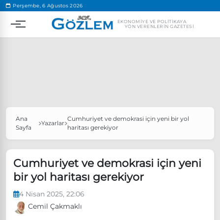
.
Perşembe, 6 Ağustos 2026
EKONOMIYE VE POLITIKAYA
YÖN VERENLERIN GAZETESI
Ana
Cumhuriyet ve demokrasi için yeni bir yol
Popüler Aramalar
Yazarlar
Sayfa
haritası gerekiyor
Ekonomi
Ankara’da eylem yasağı uzatıldı
Özgür Özel, Ekrem İmamoğlu’nu ziyaret edecek
Cumhuriyet ve demokrasi için yeni
bir yol haritası gerekiyor
Ünlü çift bir etkinliğe daha katılmama kararı aldı
Boykot
4 Nisan 2025, 22:06
Cemil Çakmaklı