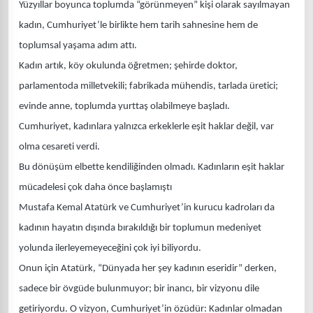
Yüzyıllar boyunca toplumda “görünmeyen” kişi olarak sayılmayan
kadın, Cumhuriyet’le birlikte hem tarih sahnesine hem de
toplumsal yaşama adım attı.
Kadın artık, köy okulunda öğretmen; şehirde doktor,
parlamentoda milletvekili; fabrikada mühendis, tarlada üretici;
evinde anne, toplumda yurttaş olabilmeye başladı.
Cumhuriyet, kadınlara yalnızca erkeklerle eşit haklar değil, var
olma cesareti verdi.
Bu dönüşüm elbette kendiliğinden olmadı. Kadınların eşit haklar
mücadelesi çok daha önce başlamıştı
Mustafa Kemal Atatürk ve Cumhuriyet’in kurucu kadroları da
kadının hayatın dışında bırakıldığı bir toplumun medeniyet
yolunda ilerleyemeyeceğini çok iyi biliyordu.
Onun için Atatürk, “Dünyada her şey kadının eseridir” derken,
sadece bir övgüde bulunmuyor; bir inancı, bir vizyonu dile
getiriyordu. O vizyon, Cumhuriyet’in özüdür: Kadınlar olmadan