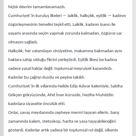
hiçbir devrim tamamlanamazdı.
Cumhuriyet’in kuruluş ilkeleri — laiklik, halkçılık, eşitlik — kadının
özgürleşmesinin temelini teşkil etti. Laiklik, kadının inancı ile
yaşamı arasında seçim yapmak zorunda kalmadan, özgürce var
olmasını sağladı.
Halkçılık, her vatandaşın cinsiyetine, makamına bakmadan aynı
haklara sahip olduğu fikrini yerleştirdi. Eşitlik ilkesi ise kadına
sadece yasal haklar değil, toplumsal meşruiyet kazandırdı.
Kadınlar bu çağrıyı duydu ve peşine takıldı.
Cumhuriyet’in ilk yıllarında Halide Edip Adıvar kalemiyle, Sabiha
Gökçen gökyüzünde, Afet İnan kürsüde, Nezihe Muhiddin
kadınlara siyasette öncülük etti.
Onlar, savaş meydanında cepheye mermi taşıyan ellerin, barış
zamanında kalem, stetoskop, harita ve yasa taşıyabileceğini
gösterdi. Kadınlar artık sadece bir toplumsal rol değil, ülkenin