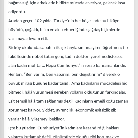
bağımsızlığı için erkeklerle birlikte mücadele veriyor, gelecek inşa
ediyordu.
Aradan geçen 102 yılda, Türkiye’nin her köşesinde bu hikâye
büyüdü, çoğaldı, bilim ve akil rehberliğinde çağdaş biçimlerde
yazılmaya devam etti.
Bir köy okulunda sabahın ilk ışıklarıyla sınıfına giren öğretmen; tıp
fakültesinde nöbet tutan genç kadın doktor; yerel mecliste söz
alan kadın muhtar… Hepsi Cumhuriyet’in sessiz kahramanlarıdır.
Her biri, “Ben varım, ben yaparım, ben değiştiririm” diyerek o
büyük mirası bugüne kadar taşıdı. Ama kadınların mücadelesi hiç
bitmedi, hâlâ yürünmesi gereken yolların olduğunun farkındalar.
Eşit temsil hâlâ tam sağlanmış değil. Kadınların emeği çoğu zaman
görünmez kalıyor. Şiddet, ayrımcılık, ekonomik eşitsizlik gibi
yaralar hâlâ iyileşmeyi bekliyor.
İşte bu yüzden, Cumhuriyet’in kadınlara kazandırdığı hakları
yalnızca kutlamak değil, günümüzde olduğu gibi korumak ve