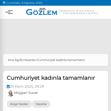
.
Cumartesi, 8 Ağustos 2026
EKONOMIYE VE POLITIKAYA
YÖN VERENLERIN GAZETESI
Ana Sayfa
Yazarlar
Cumhuriyet kadınla tamamlanır
Popüler Aramalar
Ekonomi
Ankara’da eylem yasağı uzatıldı
Cumhuriyet kadınla tamamlanır
Özgür Özel, Ekrem İmamoğlu’nu ziyaret edecek
29 Ekim 2025, 09:29
Ünlü çift bir etkinliğe daha katılmama kararı aldı
Müjgan Suver
Boykot
Köşe Yazıları
Yazarlar