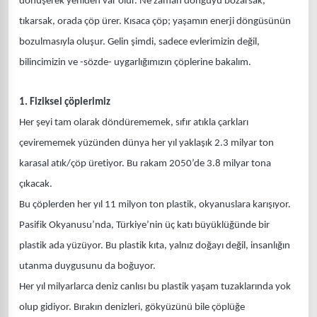
dönüşerek yeniden var olur. Ne zaman döngüyü bozarsak,
tıkarsak, orada çöp ürer. Kısaca çöp; yaşamın enerji döngüsünün
bozulmasıyla oluşur. Gelin şimdi, sadece evlerimizin değil,
bilincimizin ve -sözde- uygarlığımızın çöplerine bakalım.
1. Fiziksel çöplerimiz
Her şeyi tam olarak döndürememek, sıfır atıkla çarkları
çevirememek yüzünden dünya her yıl yaklaşık 2.3 milyar ton
karasal atık/çöp üretiyor. Bu rakam 2050’de 3.8 milyar tona
çıkacak.
Bu çöplerden her yıl 11 milyon ton plastik, okyanuslara karışıyor.
Pasifik Okyanusu’nda, Türkiye’nin üç katı büyüklüğünde bir
plastik ada yüzüyor. Bu plastik kıta, yalnız doğayı değil, insanlığın
utanma duygusunu da boğuyor.
Her yıl milyarlarca deniz canlısı bu plastik yaşam tuzaklarında yok
olup gidiyor. Bırakın denizleri, gökyüzünü bile çöplüğe