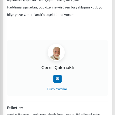
toplumsal çöpe yürüyor. Çöpten bilinç üretiyor.
Haddimizi aşmadan, çöp üzerine yürüyen bu yaklaşımı kutluyor,
bilge yazar Ömer Faruk’a teşekkür ediyorum.
Cemil Çakmaklı
Tüm Yazıları
Etiketler:
#çöp
#cemil çakmaklı
#köşe yazısı
#fiziksel çöp