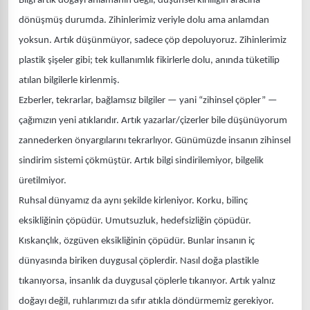
Bilgi artık doğayı anlamanın değil, düşünsel kirliliğin aracına
dönüşmüş durumda. Zihinlerimiz veriyle dolu ama anlamdan
yoksun. Artık düşünmüyor, sadece çöp depoluyoruz. Zihinlerimiz
plastik şişeler gibi; tek kullanımlık fikirlerle dolu, anında tüketilip
atılan bilgilerle kirlenmiş.
Ezberler, tekrarlar, bağlamsız bilgiler — yani “zihinsel çöpler” —
çağımızın yeni atıklarıdır. Artık yazarlar/çizerler bile düşünüyorum
zannederken önyargılarını tekrarlıyor. Günümüzde insanın zihinsel
sindirim sistemi çökmüştür. Artık bilgi sindirilemiyor, bilgelik
üretilmiyor.
Ruhsal dünyamız da aynı şekilde kirleniyor. Korku, bilinç
eksikliğinin çöpüdür. Umutsuzluk, hedefsizliğin çöpüdür.
Kıskançlık, özgüven eksikliğinin çöpüdür. Bunlar insanın iç
dünyasında biriken duygusal çöplerdir. Nasıl doğa plastikle
tıkanıyorsa, insanlık da duygusal çöplerle tıkanıyor. Artık yalnız
doğayı değil, ruhlarımızı da sıfır atıkla döndürmemiz gerekiyor.