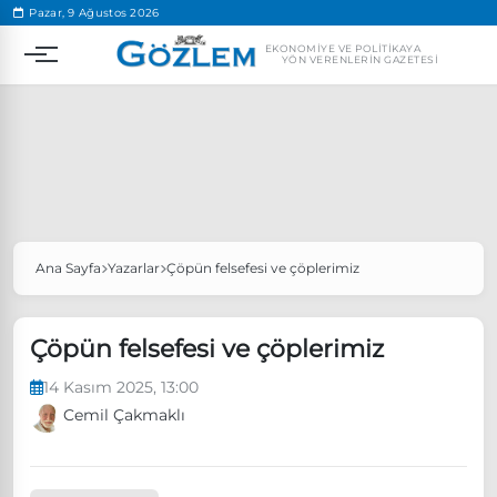
.
Pazar, 9 Ağustos 2026
EKONOMIYE VE POLITIKAYA
YÖN VERENLERIN GAZETESI
Ana Sayfa
Yazarlar
Çöpün felsefesi ve çöplerimiz
Popüler Aramalar
Ekonomi
Ankara’da eylem yasağı uzatıldı
Çöpün felsefesi ve çöplerimiz
Özgür Özel, Ekrem İmamoğlu’nu ziyaret edecek
14 Kasım 2025, 13:00
Ünlü çift bir etkinliğe daha katılmama kararı aldı
Cemil Çakmaklı
Boykot