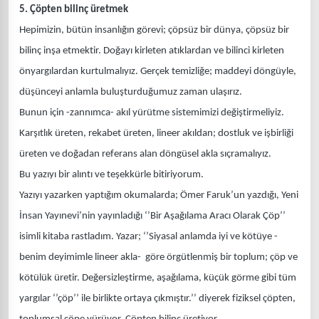
5. Çöpten bilinç üretmek
Hepimizin, bütün insanlığın görevi; çöpsüz bir dünya, çöpsüz bir
bilinç inşa etmektir. Doğayı kirleten atıklardan ve bilinci kirleten
önyargılardan kurtulmalıyız. Gerçek temizliğe; maddeyi döngüyle,
düşünceyi anlamla buluşturduğumuz zaman ulaşırız.
Bunun için -zannımca- akıl yürütme sistemimizi değiştirmeliyiz.
Karşıtlık üreten, rekabet üreten, lineer akıldan; dostluk ve işbirliği
üreten ve doğadan referans alan döngüsel akla sıçramalıyız.
Bu yazıyı bir alıntı ve teşekkürle bitiriyorum.
Yazıyı yazarken yaptığım okumalarda; Ömer Faruk’un yazdığı, Yeni
İnsan Yayınevi’nin yayınladığı ‘’Bir Aşağılama Aracı Olarak Çöp’’
isimli kitaba rastladım. Yazar; ‘’Siyasal anlamda iyi ve kötüye -
benim deyimimle lineer akla- göre örgütlenmiş bir toplum; çöp ve
kötülük üretir. Değersizleştirme, aşağılama, küçük görme gibi tüm
yargılar ‘’çöp’’ ile birlikte ortaya çıkmıştır.’’ diyerek fiziksel çöpten,