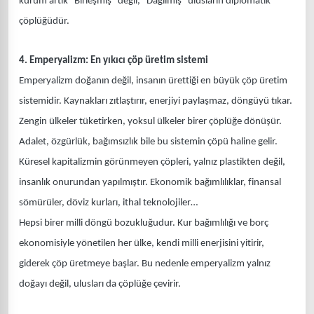
kurum artık “Birleşmiş” değil, “Dağılmış” ulusların diplomatik
çöplüğüdür.
4. Emperyalizm: En yıkıcı çöp üretim sistemi
Emperyalizm doğanın değil, insanın ürettiği en büyük çöp üretim
sistemidir. Kaynakları zıtlaştırır, enerjiyi paylaşmaz, döngüyü tıkar.
Zengin ülkeler tüketirken, yoksul ülkeler birer çöplüğe dönüşür.
Adalet, özgürlük, bağımsızlık bile bu sistemin çöpü haline gelir.
Küresel kapitalizmin görünmeyen çöpleri, yalnız plastikten değil,
insanlık onurundan yapılmıştır. Ekonomik bağımlılıklar, finansal
sömürüler, döviz kurları, ithal teknolojiler…
Hepsi birer milli döngü bozukluğudur. Kur bağımlılığı ve borç
ekonomisiyle yönetilen her ülke, kendi milli enerjisini yitirir,
giderek çöp üretmeye başlar. Bu nedenle emperyalizm yalnız
doğayı değil, ulusları da çöplüğe çevirir.