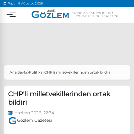
.
Pazar, 9 Ağustos 2026
EKONOMIYE VE POLITIKAYA
YÖN VERENLERIN GAZETESI
Ana Sayfa
Politika
CHP'li milletvekillerinden ortak bildiri
Popüler Aramalar
Ekonomi
Ankara’da eylem yasağı uzatıldı
CHP'li milletvekillerinden ortak
Özgür Özel, Ekrem İmamoğlu’nu ziyaret edecek
bildiri
Ünlü çift bir etkinliğe daha katılmama kararı aldı
1 Haziran 2026, 22:34
Boykot
Gözlem Gazetesi