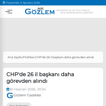
.
Perşembe, 6 Ağustos 2026
EKONOMIYE VE POLITIKAYA
YÖN VERENLERIN GAZETESI
Ana Sayfa
Politika
CHP'de 26 il başkanı daha görevden alındı
Popüler Aramalar
Ekonomi
Ankara’da eylem yasağı uzatıldı
CHP'de 26 il başkanı daha
Özgür Özel, Ekrem İmamoğlu’nu ziyaret edecek
görevden alındı
Ünlü çift bir etkinliğe daha katılmama kararı aldı
30 Haziran 2026, 20:34
Boykot
Gözlem Gazetesi
Son Haberler