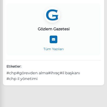
Gözlem Gazetesi
Tüm Yazıları
Etiketler:
#chp
#görevden alma
#ihraç
#il başkanı
#chp il yönetimi