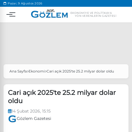
.
Pazar, 9 Ağustos 2026
EKONOMIYE VE POLITIKAYA
YÖN VERENLERIN GAZETESI
Ana Sayfa
Ekonomi
Cari açık 2025'te 25.2 milyar dolar oldu
Popüler Aramalar
Ekonomi
Ankara’da eylem yasağı uzatıldı
Cari açık 2025'te 25.2 milyar dolar
Özgür Özel, Ekrem İmamoğlu’nu ziyaret edecek
oldu
Ünlü çift bir etkinliğe daha katılmama kararı aldı
14 Şubat 2026, 15:15
Boykot
Gözlem Gazetesi