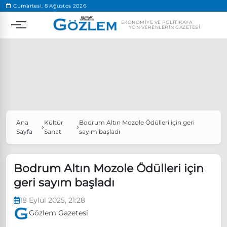
.
Cumartesi, 8 Ağustos 2026
EKONOMIYE VE POLITIKAYA
YÖN VERENLERIN GAZETESI
Ana
Kültür
Bodrum Altın Mozole Ödülleri için geri
Popüler Aramalar
Sayfa
Sanat
sayım başladı
Ekonomi
Ankara’da eylem yasağı uzatıldı
Özgür Özel, Ekrem İmamoğlu’nu ziyaret edecek
Bodrum Altın Mozole Ödülleri için
geri sayım başladı
Ünlü çift bir etkinliğe daha katılmama kararı aldı
Boykot
18 Eylül 2025, 21:28
Gözlem Gazetesi