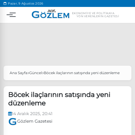
.
Pazar, 9 Ağustos 2026
EKONOMIYE VE POLITIKAYA
YÖN VERENLERIN GAZETESI
Ana Sayfa
Güncel
Böcek ilaçlarının satışında yeni düzenleme
Popüler Aramalar
Ekonomi
Ankara’da eylem yasağı uzatıldı
Böcek ilaçlarının satışında yeni
Özgür Özel, Ekrem İmamoğlu’nu ziyaret edecek
düzenleme
Ünlü çift bir etkinliğe daha katılmama kararı aldı
14 Aralık 2025, 20:41
Boykot
Gözlem Gazetesi