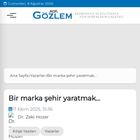
.
Cumartesi, 8 Ağustos 2026
EKONOMIYE VE POLITIKAYA
YÖN VERENLERIN GAZETESI
Ana Sayfa
Yazarlar
Bir marka şehir yaratmak...
Popüler Aramalar
Ekonomi
Ankara’da eylem yasağı uzatıldı
Bir marka şehir yaratmak...
Özgür Özel, Ekrem İmamoğlu’nu ziyaret edecek
17 Ekim 2025, 15:36
Ünlü çift bir etkinliğe daha katılmama kararı aldı
Dr. Zeki Hozer
Boykot
Köşe Yazıları
Yazarlar