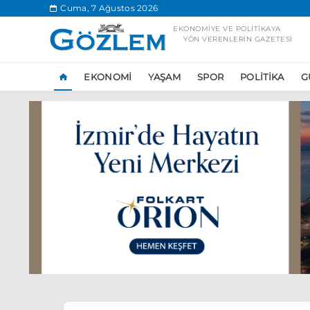
.
Cuma, 7 Ağustos 2026
EKONOMIYE VE POLITIKAYA
YÖN VERENLERIN GAZETESI
EKONOMI
YAŞAM
SPOR
POLITIKA
G
Popüler Aramal
Ekonomi
Ank
Ünlü çift bir etk