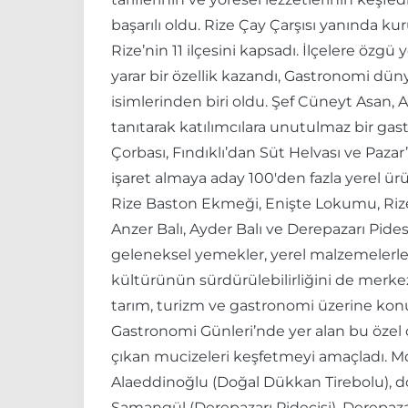
başarılı oldu. Rize Çay Çarşısı yanında ku
Rize’nin 11 ilçesini kapsadı. İlçelere özgü
yarar bir özellik kazandı, Gastronomi dün
isimlerinden biri oldu. Şef Cüneyt Asan, 
tanıtarak katılımcılara unutulmaz bir ga
Çorbası, Fındıklı’dan Süt Helvası ve Pazar’
işaret almaya aday 100'den fazla yerel ürün
Rize Baston Ekmeği, Enişte Lokumu, Rize M
Anzer Balı, Ayder Balı ve Derepazarı Pides
geleneksel yemekler, yerel malzemelerle s
kültürünün sürdürülebilirliğini de merkez
tarım, turizm ve gastronomi üzerine konuştu
Gastronomi Günleri’nde yer alan bu özel o
çıkan mucizeleri keşfetmeyi amaçladı. Mo
Alaeddinoğlu (Doğal Dükkan Tirebolu), doğ
Samangül (Derepazarı Pidecisi), Derepazarı’