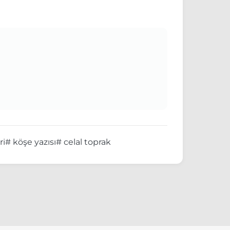
ri
# köşe yazısı
# celal toprak