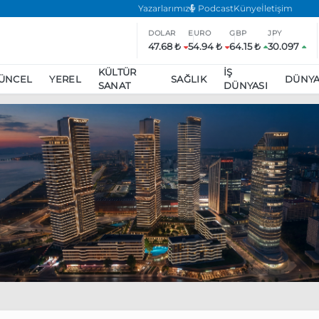
Yazarlarımız
Podcast
Künye
İletişim
DOLAR
EURO
GBP
JPY
47.68 ₺
54.94 ₺
64.15 ₺
30.097
KÜLTÜR
İŞ
ÜNCEL
YEREL
SAĞLIK
DÜNY
SANAT
DÜNYASI
ar
ara’da eylem yasağı uzatıldı
Özgür Özel, Ekrem İmamoğlu’nu zi
inliğe daha katılmama kararı aldı
Boykot