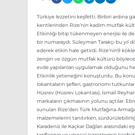
Türkiye lezzetini keşfetti. Birbiri ardına g
kentlerinden Rize’nin kadim mutfak kültü
Etkinliği bitip tükenmeyen enerjisi ile d
bir numaraydı. Süleyman Tarakçı bu yıl dör
ederek etkin hale getirdi. Rize’nin9 kökle
zengin ve özgün mutfak kültürü böylece hal
evde yapılanları uygulamak olduğunu herke
Etkinlik yeteneğini konuşturdu. Bu konuda
lokantaların şefleri, gastronomi tutkunla
Hüsrev (Hüsrev Lokantası), İsmail Reyhano
markaların çıkmasının yolunu açtılar. Eb
sunulan Rize’den Türk Mutfağına Armağan Kur
malzemelerini tanıtırken, sürdürülebilirl
Karadeniz ile Kaçkar Dağları arasındaki 
tariflerinin ve yöresel lezzetlerinin keşf