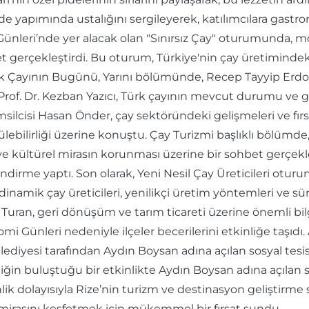
ide yapımında ustalığını sergileyerek, katılımcılara gast
 Günleri’nde yer alacak olan "Sınırsız Çay" oturumunda,
t gerçekleştirdi. Bu oturum, Türkiye'nin çay üretimindeki 
 Türk Çayının Bugünü, Yarını bölümünde, Recep Tayyip Erd
f. Dr. Kezban Yazıcı, Türk çayının mevcut durumu ve gel
ilcisi Hasan Önder, çay sektöründeki gelişmeleri ve fırs
lebilirliği üzerine konuştu. Çay Turizmi başlıklı bölümde,
e kültürel mirasın korunması üzerine bir sohbet gerçekleşt
irme yaptı. Son olarak, Yeni Nesil Çay Üreticileri ot
mik çay üreticileri, yenilikçi üretim yöntemleri ve sürdü
tin Turan, geri dönüşüm ve tarım ticareti üzerine önemli bi
i Günleri nedeniyle ilçeler becerilerini etkinliğe taşıdı.
elediyesi tarafından Aydın Boysan adına açılan sosyal tesis
rliğin buluştuğu bir etkinlikte Aydın Boysan adına açılan s
k dolayısıyla Rize’nin turizm ve destinasyon geliştirme stra
l mirasını keşfetmek için mükemmel bir fırsat sundu.