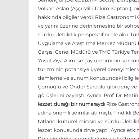
Volkan Aslan (Aşçı Milli Takım Kaptanı), p
hakkında bilgiler verdi. Rize Gastronomi
ve yarını üzerine derinlemesine bir sohbe
sürdürülebilirlik perspektifini ele aldı.
Uygulama ve Araştırma Merkez Müdürü Pro
Çarşısı Genel Müdürü ve TMC Türkiye Tems
Yusuf Ziya Alim ise çay üretiminin sürdürü
turizminin potansiyeli, yerel deneyimler v
demleme ve sunum konusundaki bilgilend
Çomoğlu ve Önder Saroğlu gibi genç ve dina
görüşlerini paylaştı. Ayrıca, Prof. Dr. Me
lezzet durağı bir numaraydı
Rize Gastronom
adına önemli adımlar atılmıştı. Fındıklı B
tatların, kültürel mirasın ve sürdürülebili
lezzet konusunda zirve yaptı. Ayrıca etkinli
Rize'nin doğal zenginliklerini ve kültüre