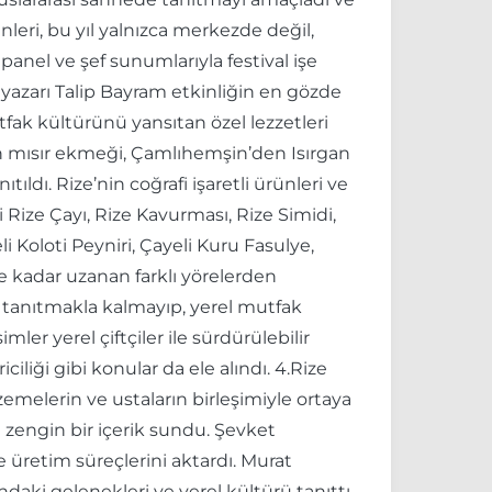
leri, bu yıl yalnızca merkezde değil,
 panel ve şef sunumlarıyla festival işe
 yazarı Talip Bayram etkinliğin en gözde
tfak kültürünü yansıtan özel lezzetleri
en mısır ekmeği, Çamlıhemşin’den Isırgan
ıldı. Rize’nin coğrafi işaretli ürünleri ve
i Rize Çayı, Rize Kavurması, Rize Simidi,
 Koloti Peyniri, Çayeli Kuru Fasulye,
'ne kadar uzanan farklı yörelerden
i tanıtmakla kalmayıp, yerel mutfak
r yerel çiftçiler ile sürdürülebilir
iliği gibi konular da ele alındı. 4.Rize
emelerin ve ustaların birleşimiyle ortaya
 zengin bir içerik sundu. Şevket
 üretim süreçlerini aktardı. Murat
ndaki gelenekleri ve yerel kültürü tanıttı.