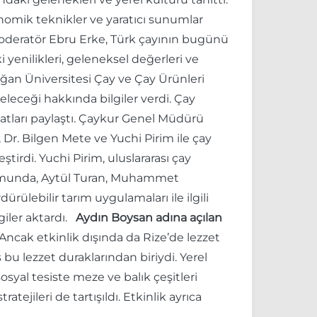
ronomik teknikler ve yaratıcı sunumlar
 moderatör Ebru Erke, Türk çayının bugünü
yenilikleri, geleneksel değerleri ve
oğan Üniversitesi Çay ve Çay Ürünleri
eceği hakkında bilgiler verdi. Çay
atları paylaştı. Çaykur Genel Müdürü
 Dr. Bilgen Mete ve Yuchi Pirim ile çay
irdi. Yuchi Pirim, uluslararası çay
urumunda, Aytül Turan, Muhammet
rülebilir tarım uygulamaları ile ilgili
lgiler aktardı.
Aydın Boysan adına açılan
 Ancak etkinlik dışında da Rize’de lezzet
 bu lezzet duraklarından biriydi. Yerel
osyal tesiste meze ve balık çeşitleri
tejileri de tartışıldı. Etkinlik ayrıca