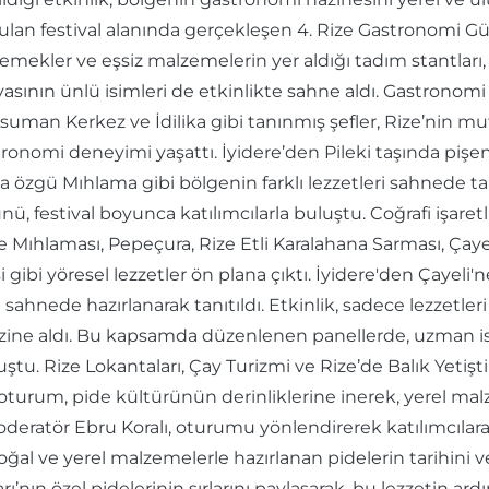
rulan festival alanında gerçekleşen 4. Rize Gastronomi Gün
 yemekler ve eşsiz malzemelerin yer aldığı tadım stantları,
yasının ünlü isimleri de etkinlikte sahne aldı. Gastronomi
Asuman Kerkez ve İdilika gibi tanınmış şefler, Rize’nin mu
stronomi deneyimi yaşattı. İyidere’den Pileki taşında piş
a özgü Mıhlama gibi bölgenin farklı lezzetleri sahnede tanıt
ü, festival boyunca katılımcılarla buluştu. Coğrafi işaretl
ıhlaması, Pepeçura, Rize Etli Karalahana Sarması, Çayeli
i gibi yöresel lezzetler ön plana çıktı. İyidere'den Çayeli
ahnede hazırlanarak tanıtıldı. Etkinlik, sadece lezzetler
ine aldı. Bu kapsamda düzenlenen panellerde, uzman isimle
. Rize Lokantaları, Çay Turizmi ve Rize’de Balık Yetiştiric
turum, pide kültürünün derinliklerine inerek, yerel malz
deratör Ebru Koralı, oturumu yönlendirerek katılımcılara
al ve yerel malzemelerle hazırlanan pidelerin tarihini ve
nın özel pidelerinin sırlarını paylaşarak, bu lezzetin ardı