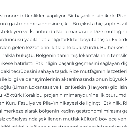
astronomi etkinlikleri yapılıyor. Bir başarılı etkinlik de Riz
rü gastronomi sahnesine çıktı. Bu çıkışta hiç şüphesiz i
estekleyen ve İstanbul’da Nalia markası ile Rize mutfağın
düncüsü yapılan etkinliği farklı bir boyuta taşıdı. Evlerde
rden gelen lezzetlerini kitlelerle buluşturdu. Bu herkesin 
kla buluştu. Bölgenin tanınmış lokantalarının temsilciler
se hatırlattı. Etkinliğin başarılı geçmesini sağlayan diğe
ki tecrübesini sahaya taşıdı. Rize mutfağının lezzetlerin
rı ile bilgi ve deneyimlerinin aktarılmasında onun büyük k
ğlu (Liman Lokantası) ve Hızır Keskin (Havyore) gibi isiml
ru Köktürk Koralı bu projenin mimarıydı. Yine ilk oturum
u Fasulye ve Pilav’ın hikayesi de ilginçti. Etkinlik, Rize’
iği merkeze alarak bölgenin kadim gastronomi mirasını ge
eşsiz coğrafyasında şekillenen mutfak kültürü böylece ye
edildiği etkinlik, bölgenin gastronomi hazinesini yerel ve