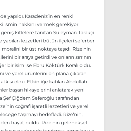
e’de yapıldı. Karadeniz’in en renkli
ki ismin hakkını vermek gerekiyor.
ı geniş kitlelere tanıtan Süleyman Tarakçı
 yapılan lezzetleri bütün ilçeleri seferber
moralini bir üst noktaya taşıdı. Rize’nin
ini bir araya getirdi ve onların sırrının
r bir isim ise Ebru Köktürk Koralı oldu.
i ve yerel ürünlerini ön plana çıkaran
atkısı oldu. Etkinliğe katılan Abdullah
er başarı hikayelerini anlatarak yeni
da Şef Çiğdem Seferoğlu tarafından
nin coğrafi işaretli lezzetleri ve yerel
leceğe taşımayı hedefledi. Rize’nin,
niden hayat buldu. Rize'nin geleneksel
 uluslararası sahnede tanıtmayı amaçladı ve