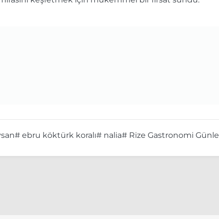
ysan
# ebru köktürk koralı
# nalia
# Rize Gastronomi Günle