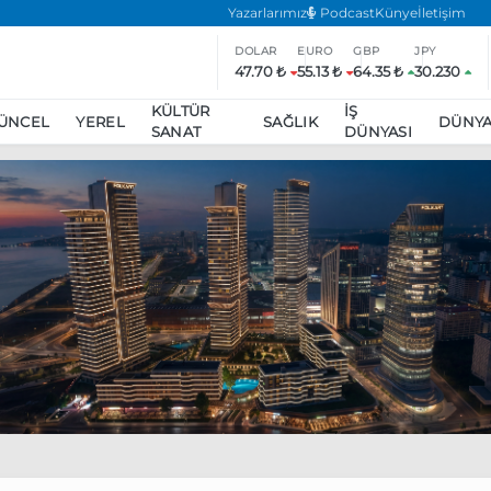
Yazarlarımız
Podcast
Künye
İletişim
DOLAR
EURO
GBP
JPY
47.70 ₺
55.13 ₺
64.35 ₺
30.230
KÜLTÜR
İŞ
ÜNCEL
YEREL
SAĞLIK
DÜNY
SANAT
DÜNYASI
ar
ara’da eylem yasağı uzatıldı
Özgür Özel, Ekrem İmamoğlu’nu zi
inliğe daha katılmama kararı aldı
Boykot