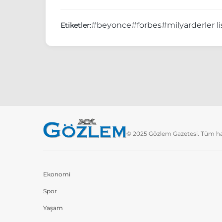
#beyonce
#forbes
#milyarderler li
Etiketler:
© 2025 Gözlem Gazetesi. Tüm hakl
Ekonomi
Spor
Yaşam