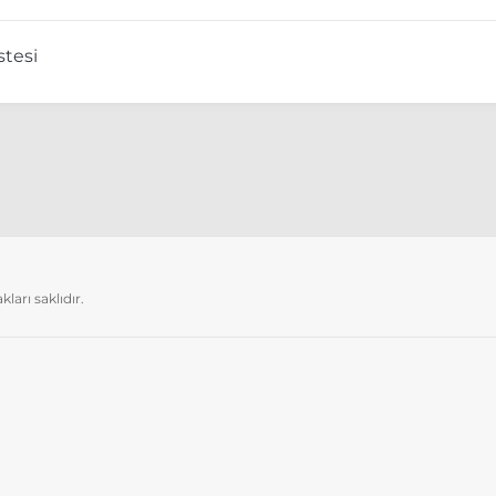
stesi
arı saklıdır.