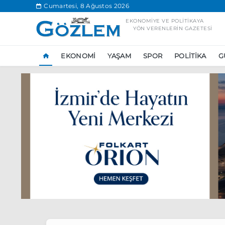
.
Cumartesi, 8 Ağustos 2026
EKONOMIYE VE POLITIKAYA
YÖN VERENLERIN GAZETESI
EKONOMI
YAŞAM
SPOR
POLITIKA
G
Popüler Aramal
Ekonomi
Ank
Ünlü çift bir etk