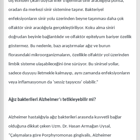
diş etinden çıkan duysal lifler trigeminal sinir aracılığıyla ponsa,
oradan da merkezi sinir sistemine taşınır. Bakteriyel
enfeksiyonların sinir yolu üzerinden beyne taşınması daha çok
olfaktör sinir aracılığıyla gerçekleştiriliyor. Koku alma siniri
doğrudan beyinle bağlantılıdır ve olfaktör epitelyum bariyer özellik
göstermez. Bu nedenle, bazı araştırmalar ağız ve burun
florasındaki mikroorganizmaların, özellikle olfaktör yol üzerinden
limbik sisteme ulaşabileceğini öne sürüyor. Bu sinirsel yollar,
sadece duyuyu iletmekle kalmayıp, aynı zamanda enfeksiyonların
veya inflamasyonun da ‘sessiz taşıyıcısı’ olabilir.”
Ağız bakterileri Alzheimer’ı tetikleyebilir mi?
Alzheimer hastalığıyla ağız bakterileri arasında kuvvetli bağlar
olduğuna dikkat çeken Uzm. Dr. Hasan Armağan Uysal,
“Çalışmalara göre Porphyromonas gingivalis, Alzheimer