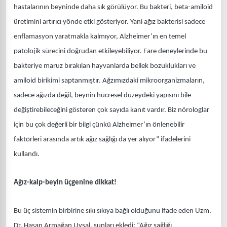
hastalarının beyninde daha sık görülüyor. Bu bakteri, beta-amiloid
üretimini artırıcı yönde etki gösteriyor. Yani ağız bakterisi sadece
enflamasyon yaratmakla kalmıyor, Alzheimer’ın en temel
patolojik sürecini doğrudan etkileyebiliyor. Fare deneylerinde bu
bakteriye maruz bırakılan hayvanlarda bellek bozuklukları ve
amiloid birikimi saptanmıştır. Ağzımızdaki mikroorganizmaların,
sadece ağızda değil, beynin hücresel düzeydeki yapısını bile
değiştirebileceğini gösteren çok sayıda kanıt vardır. Biz nörologlar
için bu çok değerli bir bilgi çünkü Alzheimer’ın önlenebilir
faktörleri arasında artık ağız sağlığı da yer alıyor” ifadelerini
kullandı.
Ağız-kalp-beyin üçgenine dikkat!
Bu üç sistemin birbirine sıkı sıkıya bağlı olduğunu ifade eden Uzm.
Dr. Hasan Armağan Uysal, şunları ekledi: “Ağız sağlığı