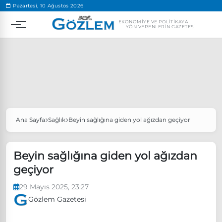
.
Pazartesi, 10 Ağustos 2026
EKONOMIYE VE POLITIKAYA
YÖN VERENLERIN GAZETESI
Ana Sayfa
Sağlık
Beyin sağlığına giden yol ağızdan geçiyor
Popüler Aramalar
Ekonomi
Ankara’da eylem yasağı uzatıldı
Beyin sağlığına giden yol ağızdan
Özgür Özel, Ekrem İmamoğlu’nu ziyaret edecek
geçiyor
Ünlü çift bir etkinliğe daha katılmama kararı aldı
29 Mayıs 2025, 23:27
Boykot
Gözlem Gazetesi