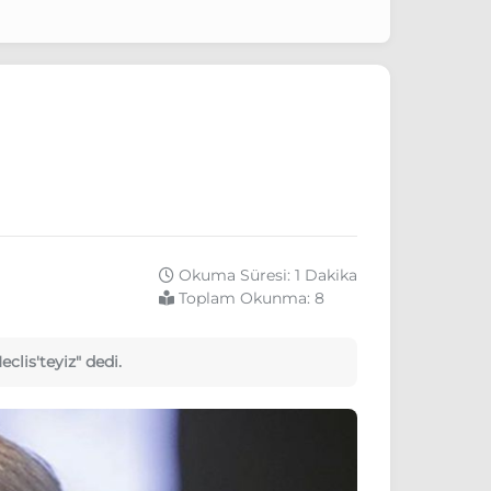
Okuma Süresi: 1 Dakika
Toplam Okunma:
8
lis'teyiz" dedi.