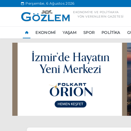
.
Perşembe, 6 Ağustos 2026
EKONOMIYE VE POLITIKAYA
YÖN VERENLERIN GAZETESI
EKONOMI
YAŞAM
SPOR
POLITIKA
G
Popüler Aramal
Ekonomi
Ank
Ünlü çift bir etk