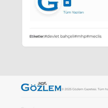
Tüm Yazıları
#devlet bahçeli
#mhp
#meclis
Etiketler:
© 2025 Gözlem Gazetesi. Tüm hakl