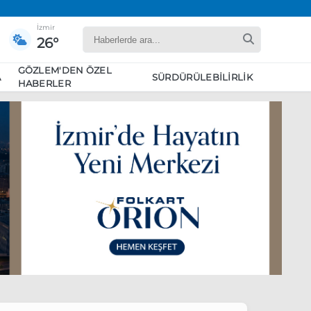
İzmir
26°
GÖZLEM'DEN ÖZEL
A
SÜRDÜRÜLEBILIRLIK
HABERLER
yaret edecek