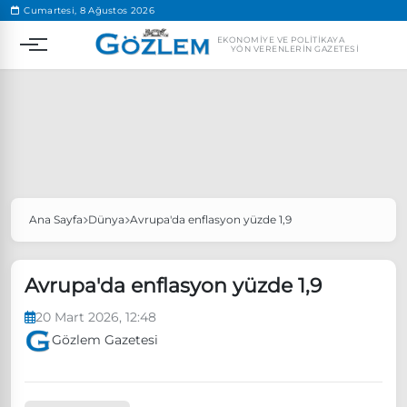
.
Cumartesi, 8 Ağustos 2026
EKONOMIYE VE POLITIKAYA
YÖN VERENLERIN GAZETESI
Ana Sayfa
Dünya
Avrupa'da enflasyon yüzde 1,9
Popüler Aramalar
Ekonomi
Ankara’da eylem yasağı uzatıldı
Avrupa'da enflasyon yüzde 1,9
Özgür Özel, Ekrem İmamoğlu’nu ziyaret edecek
20 Mart 2026, 12:48
Ünlü çift bir etkinliğe daha katılmama kararı aldı
Gözlem Gazetesi
Boykot