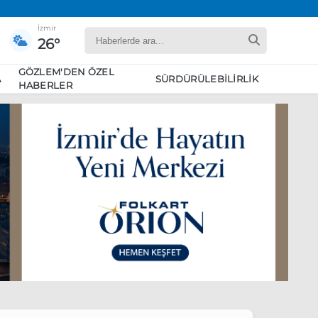
İzmir
26°
GÖZLEM'DEN ÖZEL
A
SÜRDÜRÜLEBILIRLIK
HABERLER
yaret edecek