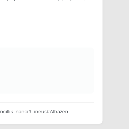
cillik inancı
#Lineus
#Alhazen