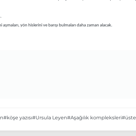
.
ini aşmaları, yön hislerini ve barışı bulmaları daha zaman alacak.
on
#köşe yazısı
#Ursula Leyen
#Aşağılık kompleksleri
#üsten