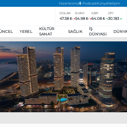
Yazarlarımız
Podcast
Künye
İletişim
DOLAR
EURO
GBP
JPY
47.58 ₺
54.98 ₺
64.08 ₺
30.183
KÜLTÜR
İŞ
ÜNCEL
YEREL
SAĞLIK
DÜNY
SANAT
DÜNYASI
ar
ara’da eylem yasağı uzatıldı
Özgür Özel, Ekrem İmamoğlu’nu zi
inliğe daha katılmama kararı aldı
Boykot