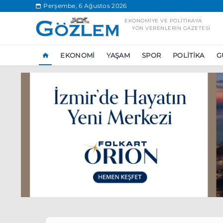
.
Perşembe, 6 Ağustos 2026
EKONOMIYE VE POLITIKAYA
YÖN VERENLERIN GAZETESI
EKONOMI
YAŞAM
SPOR
POLITIKA
G
Popüler Aramal
Ekonomi
Ank
Ünlü çift bir etk