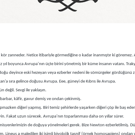
i kör zanneder. Netice itibariyle görmediğine o kadar inanmıştır ki göremez
üz yıl boyunca Avrupa’nın üçte birini yönetmiş bir küme insanın vatanı. Tra
e doğu deyince eski hezeyan veya ezberler nedeni ile sömürgeler gördüğünü 
n’a sıra gelince doğusu Avrupa. Eee, güneyi de Kıbrıs ile Avrupa.
değil. Sevgi ile yaklaşın.
 barbar, kâfir, gavur demiş ve ondan çekinmiş.
 yapmazken diğeri yapmış. Biri temiz şehirlerde yaşarken diğeri çöp ile baş e
eyin. Fakat uzun sürecek. Avrupa’nın toparlanması daha on yıllar sürer.
misyenlerimizin de doğuya yönelmeleri gerek. Bize Newton ezberletilmiş. D
Lineus a maledilen iki isimli biyolojik tasnif (örnek homosapiens) ondan yed