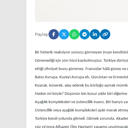
Paylaş:
Bir histerik reaksiyon sonucu görmeyen insan kendisin
Göremediği için yön hissi kaybolmuştur. Türkiye dörty
ettiği zihniyet bunu göremez. Fransızlar hâlâ güney v
Batısı Avrupa. Kuzeyi Avrupa eh, Gürcistan ve Ermenista
Kızarak, küserek, alay ederek bu körlüğü aşmak mümkün 
Neden mi böyle? Düşünün bin küsur yıldır biri diğerine
Aşağılık kompleksleri ve üstencillik inancı. Biri banyo
Üstencillik veya aşağılık kompleksleri aşılır merak etm
Türkiye kendi yolunda gitmeli. Gitmek zorunda. Akade
yüz yıl önce Alhazen (İbn Haytam) yaşamış unutmayalım. 