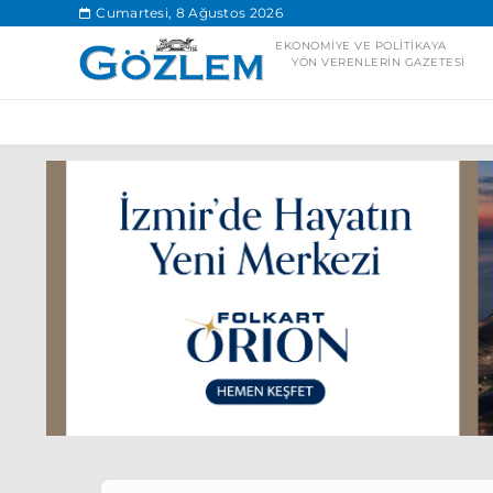
.
Cumartesi, 8 Ağustos 2026
EKONOMIYE VE POLITIKAYA
YÖN VERENLERIN GAZETESI
Popüler Aramal
Ekonomi
Ank
Ünlü çift bir etk