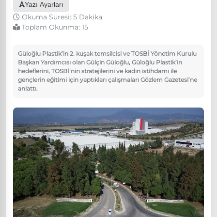
Yazı Ayarları
Okuma Süresi: 5 Dakika
Toplam Okunma:
15
Güloğlu Plastik’in 2. kuşak temsilcisi ve TOSBİ Yönetim Kurulu
Başkan Yardımcısı olan Gülçin Güloğlu, Güloğlu Plastik’in
hedeflerini, TOSBİ’nin stratejilerini ve kadın istihdamı ile
gençlerin eğitimi için yaptıkları çalışmaları Gözlem Gazetesi’ne
anlattı.