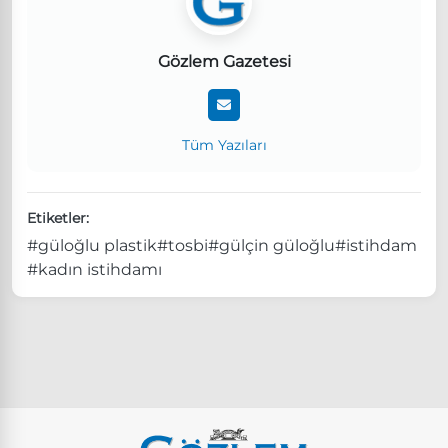
Gözlem Gazetesi
Tüm Yazıları
Etiketler:
#güloğlu plastik
#tosbi
#gülçin güloğlu
#istihdam
#kadın istihdamı