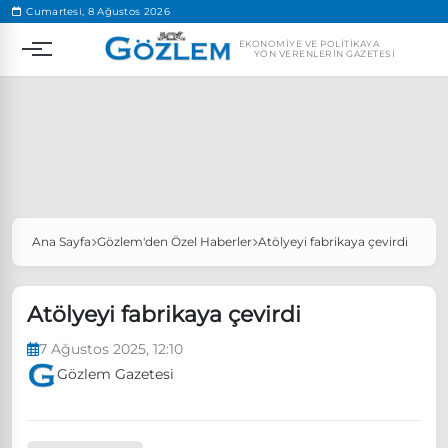
.
Cumartesi, 8 Ağustos 2026
EKONOMIYE VE POLITIKAYA
YÖN VERENLERIN GAZETESI
Ana Sayfa
Gözlem'den Özel Haberler
Atölyeyi fabrikaya çevirdi
Popüler Aramalar
Ekonomi
Ankara’da eylem yasağı uzatıldı
Atölyeyi fabrikaya çevirdi
Özgür Özel, Ekrem İmamoğlu’nu ziyaret edecek
7 Ağustos 2025, 12:10
Ünlü çift bir etkinliğe daha katılmama kararı aldı
Gözlem Gazetesi
Boykot