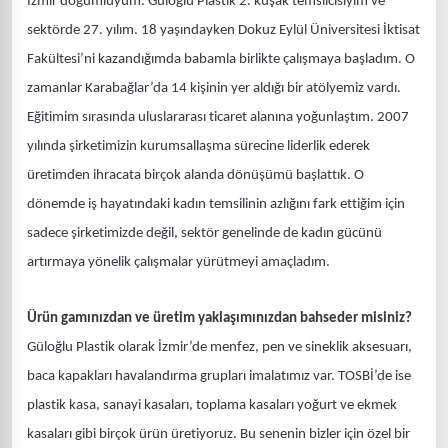
İzmir doğumluyum. Güloğlu Plastik 2. kuşak temsilcisiyim ve
sektörde 27. yılım. 18 yaşındayken Dokuz Eylül Üniversitesi İktisat
Fakültesi’ni kazandığımda babamla birlikte çalışmaya başladım. O
zamanlar Karabağlar’da 14 kişinin yer aldığı bir atölyemiz vardı.
Eğitimim sırasında uluslararası ticaret alanına yoğunlaştım. 2007
yılında şirketimizin kurumsallaşma sürecine liderlik ederek
üretimden ihracata birçok alanda dönüşümü başlattık. O
dönemde iş hayatındaki kadın temsilinin azlığını fark ettiğim için
sadece şirketimizde değil, sektör genelinde de kadın gücünü
artırmaya yönelik çalışmalar yürütmeyi amaçladım.
Ürün gamınızdan ve üretim yaklaşımınızdan bahseder misiniz?
Güloğlu Plastik olarak İzmir’de menfez, pen ve sineklik aksesuarı,
baca kapakları havalandırma grupları imalatımız var. TOSBİ’de ise
plastik kasa, sanayi kasaları, toplama kasaları yoğurt ve ekmek
kasaları gibi birçok ürün üretiyoruz. Bu senenin bizler için özel bir