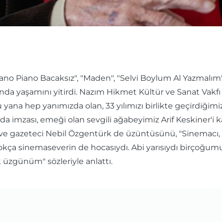
"Piano Piano Bacaksız", "Maden", "Selvi Boylum Al Yazmal
aşında yaşamını yitirdi. Nazım Hikmet Kültür ve Sanat Vak
yana hep yanımızda olan, 33 yılımızı birlikte geçirdiğim
 imzası, emeği olan sevgili ağabeyimiz Arif Keskiner'i k
n ve gazeteci Nebil Özgentürk de üzüntüsünü, "Sinemacı, ya
kça sinemaseverin de hocasıydı. Abi yarısıydı birçoğumu
 üzgünüm" sözleriyle anlattı.