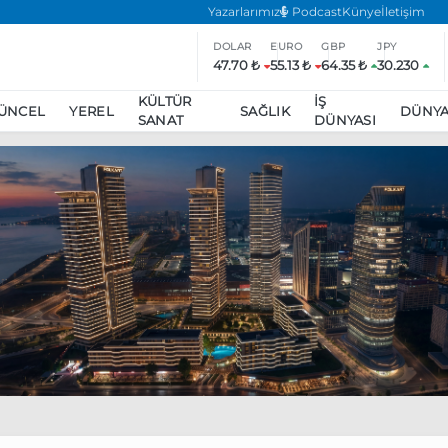
Yazarlarımız
Podcast
Künye
İletişim
DOLAR
EURO
GBP
JPY
47.70 ₺
55.13 ₺
64.35 ₺
30.230
KÜLTÜR
İŞ
ÜNCEL
YEREL
SAĞLIK
DÜNY
SANAT
DÜNYASI
ar
ara’da eylem yasağı uzatıldı
Özgür Özel, Ekrem İmamoğlu’nu zi
inliğe daha katılmama kararı aldı
Boykot