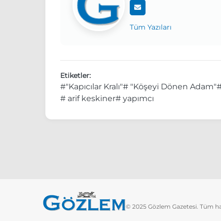
Tüm Yazıları
Etiketler:
#"Kapıcılar Kralı"
# "Köşeyi Dönen Adam"
#
# arif keskiner
# yapımcı
© 2025 Gözlem Gazetesi. Tüm hakl