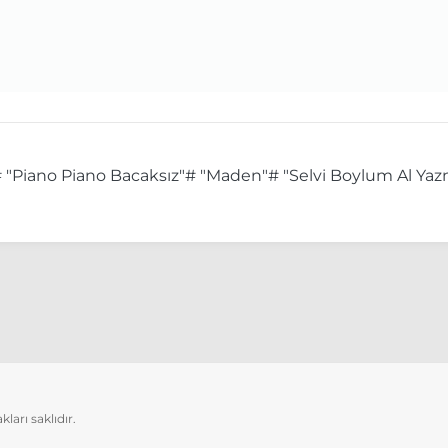
 "Piano Piano Bacaksız"
# "Maden"
# "Selvi Boylum Al Ya
arı saklıdır.