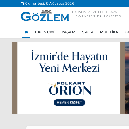
.
Cumartesi, 8 Ağustos 2026
EKONOMIYE VE POLITIKAYA
YÖN VERENLERIN GAZETESI
EKONOMI
YAŞAM
SPOR
POLITIKA
G
Popüler Aramal
Ekonomi
Ank
Ünlü çift bir etk