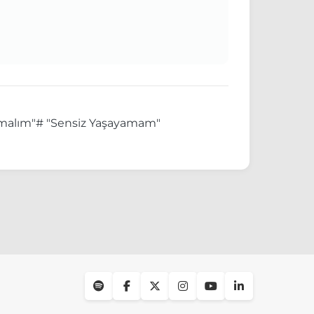
zmalım"
# "Sensiz Yaşayamam"