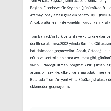
Yeni Ankara Büyükelçisinin acaba ülkemiz ile ilgil
Başkanı Eisenhower'in Seylan'a (günümüzde Sri La
Atamayı onaylaması gereken Senato Dış ilişkiler Ko
Ancak o ülke krallık ile yönetilmiyordur yani kral 
Tom Barrack'ın Türkiye tarihi ve kültürüne dair yetk
denilince aklımıza,2002 yılında Bush ile Gül arasınd
hatırlatmadan geçmeyelim! Ancak, Ortadoğu’nun, bi
nüfus ve kontrol alanlarına ayrılması gibi, günümü
yakın, Ortadoğu uzmanı pragmatik bir iş insanı eğ
artmış bir şekilde, ülke çıkarlarına odaklı mesail
Bu arada Trump'ın yeni Atina Büyükelçisi olarak d
eklemeden geçmeyelim.