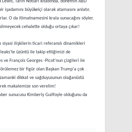
rd Lewis, Tarih Notları kitabında, dönemin ABD
 işadamını büyükelçi olarak atamasını anlatır.
lar. O da itimatnamesini krala sunacağını söyler.
e bilmeyecek cehalette olduğu ortaya çıkar!
iyasi ilişkilerin ticari referanslı dinamikleri
leaks'te üzüntü ile takip ettiğimizi de
ve François Georges -Picot'nun çizgileri ile
ngörülemez bir figür olan Başkan Trump'a çok
er zamanki dikkat ve sağduyusunun olağanüstü
izerek makalemize son verelim!
haber sunucusu Kimberly Guilfoyle olduğunu da