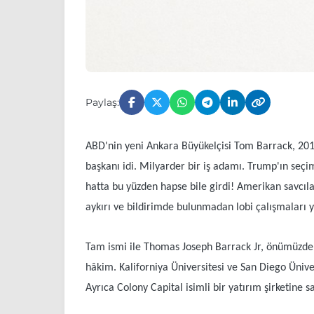
Paylaş:
ABD'nin yeni Ankara Büyükelçisi Tom Barrack, 201
başkanı idi. Milyarder bir iş adamı. Trump'ın seçim
hatta bu yüzden hapse bile girdi! Amerikan savcılar
aykırı ve bildirimde bulunmadan lobi çalışmaları ya
Tam ismi ile Thomas Joseph Barrack Jr, önümüzdeki
hâkim. Kaliforniya Üniversitesi ve San Diego Üniv
Ayrıca Colony Capital isimli bir yatırım şirketine s