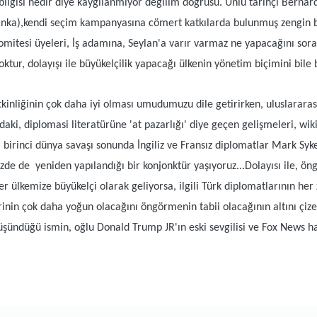
i bilgisi nedir diye kaygılanmıyor değilim doğrusu. Ünlü tarihçi Berna
nka),kendi seçim kampanyasına cömert katkılarda bulunmuş zengin bir
mitesi üyeleri, İş adamına, Seylan'a varır varmaz ne yapacağını sorar
yoktur, dolayışı ile büyükelçilik yapacağı ülkenin yönetim biçimini bil
inliğinin çok daha iyi olması umudumuzu dile getirirken, uluslararası s
aki, diplomasi literatürüne 'at pazarlığı' diye geçen gelişmeleri, wiki
rinci dünya savaşı sonunda İngiliz ve Fransız diplomatlar Mark Sykes 
zde de yeniden yapılandığı bir konjonktür yaşıyoruz...Dolayısı ile, ö
er ülkemize büyükelçi olarak geliyorsa, ilgili Türk diplomatlarının h
erinin çok daha yoğun olacağını öngörmenin tabii olacağının altını ç
üşündüğü ismin, oğlu Donald Trump JR'ın eski sevgilisi ve Fox News 