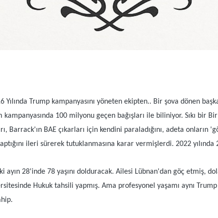
6 Yılında Trump kampanyasını yöneten ekipten.. Bir şova dönen başka
 kampanyasında 100 milyonu geçen bağışları ile biliniyor. Sıkı bir Birl
ı, Barrack'ın BAE çıkarları için kendini paraladığını, adeta onların 'g
ptığını ileri sürerek tutuklanmasına karar vermişlerdi. 2022 yılında 2
 ayın 28'inde 78 yaşını dolduracak. Ailesi Lübnan'dan göç etmiş, dola
ersitesinde Hukuk tahsili yapmış. Ama profesyonel yaşamı aynı Trump 
ahip.