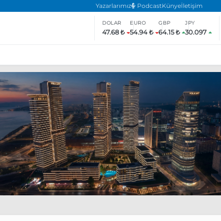
Yazarlarımız
Podcast
Künye
İletişim
DOLAR
EURO
GBP
JPY
47.68 ₺
54.94 ₺
64.15 ₺
30.097
ar
ara’da eylem yasağı uzatıldı
Özgür Özel, Ekrem İmamoğlu’nu zi
inliğe daha katılmama kararı aldı
Boykot