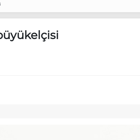
i
büyükelçisi