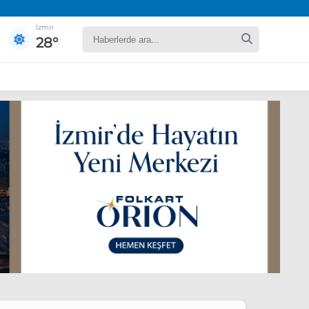
İzmir
28°
yaret edecek