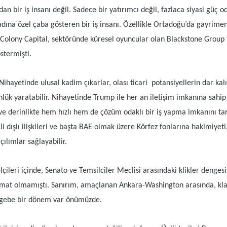
n bir iş insanı değil. Sadece bir yatırımcı değil, fazlaca siyasi güç oda
ına özel çaba gösteren bir iş insanı. Özellikle Ortadoğu’da gayrimenkul
uğu Colony Capital, sektöründe küresel oyuncular olan Blackstone Grou
stermişti.
Nihayetinde ulusal kadim çıkarlar, olası ticari potansiyellerin dar ka
ünlük yaratabilir. Nihayetinde Trump ile her an iletişim imkanına sahip
ve derinlikte hem hızlı hem de çözüm odaklı bir iş yapma imkanını tar
çli dışlı ilişkileri ve başta BAE olmak üzere Körfez fonlarına hakimiy
lımlar sağlayabilir.
ileri içinde, Senato ve Temsilciler Meclisi arasındaki klikler deng
omat olmamıştı. Sanırım, amaçlanan Ankara-Washington arasında, klas
re gebe bir dönem var önümüzde.