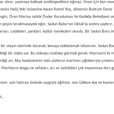
ar sürer, yazmaya kalksak ansiklopedilere sığmaz. Onun için ben onu
nesini Haliç’teki müzesine koyan Rahmi Koç, dönemin Bodrum Deniz 
gin, Ören Marina sahibi Önder Karaduman ile Kadıköy Belediyesi v
n peşini bırakmasaydık eğer, Sadun Baba’nın Okluk’ta anıtını yaptırır,
arı, caddeleri, parkları, kültür merkezleri olurdu. Bir Sadun Boro 
 bir olayın üzerinde durarak, konuyu noktalamak istiyorum. Sadun Bo
ektiği bir video var. Bu videoyu mutlaka görmek gerek. Marmaris’te ma
iği an, Ahu hastanesinin üstü yüzlerce martının çığlıklarıyla çınlam
artıların duygu ve vefaları, acı ve üzüntüleri çok insanımıza ders gi
or, aziz hatırası önünde saygıyla eğiliyor, onu Gökova koy ve kıyıla
at…