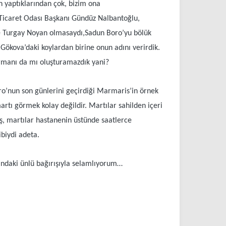
n yaptıklarından çok, bizim ona
Ticaret Odası Başkanı Gündüz Nalbantoğlu,
e Turgay Noyan olmasaydı,Sadun Boro’yu bölük
 Gökova’daki koylardan birine onun adını verirdik.
ormanı da mı oluşturamazdık yani?
ro’nun son günlerini geçirdiği Marmaris’in örnek
rtı görmek kolay değildir. Martılar sahilden içeri
ış, martılar hastanenin üstünde saatlerce
biydi adeta.
rındaki ünlü bağırışıyla selamlıyorum…