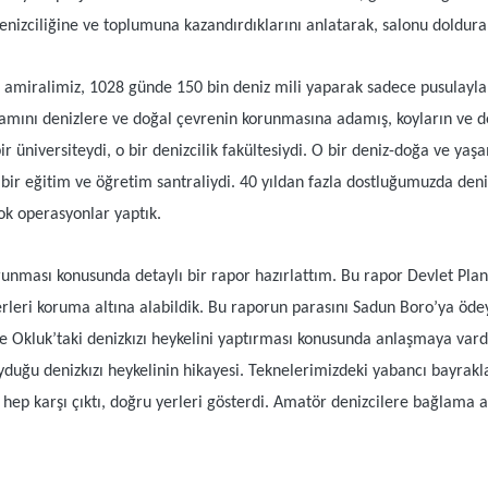
izciliğine ve toplumuna kazandırdıklarını anlatarak, salonu dolduran
l amiralimiz, 1028 günde 150 bin deniz mili yaparak sadece pusulayla 
aşamını denizlere ve doğal çevrenin korunmasına adamış, koyların ve d
r üniversiteydi, o bir denizcilik fakültesiydi. O bir deniz-doğa ve yaşa
ci bir eğitim ve öğretim santraliydi. 40 yıldan fazla dostluğumuzda den
çok operasyonlar yaptık.
orunması konusunda detaylı bir rapor hazırlattım. Bu rapor Devlet Pl
rleri koruma altına alabildik. Bu raporun parasını Sadun Boro’ya ödey
 Okluk’taki denizkızı heykelini yaptırması konusunda anlaşmaya vardı
yduğu denizkızı heykelinin hikayesi. Teknelerimizdeki yabancı bayrakla
a hep karşı çıktı, doğru yerleri gösterdi. Amatör denizcilere bağlama 