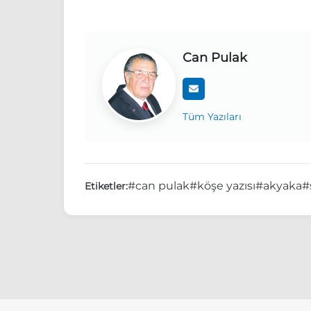
Can Pulak
Tüm Yazıları
#can pulak
#köşe yazısı
#akyaka
#
Etiketler: