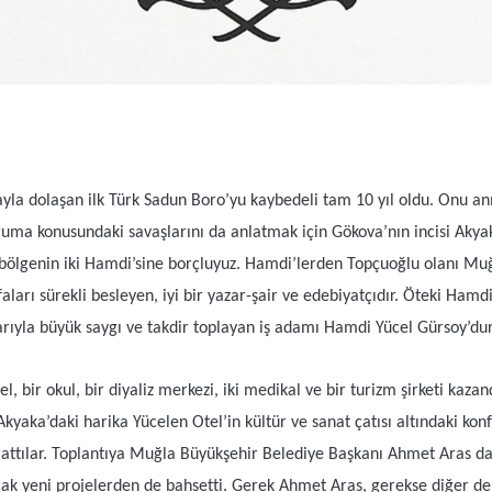
yla dolaşan ilk Türk Sadun Boro’yu kaybedeli tam 10 yıl oldu. Onu anm
 koruma konusundaki savaşlarını da anlatmak için Gökova’nın incisi Aky
yı, bölgenin iki Hamdi’sine borçluyuz. Hamdi’lerden Topçuoğlu olanı Mu
faları sürekli besleyen, iyi bir yazar-şair ve edebiyatçıdır. Öteki Ha
larıyla büyük saygı ve takdir toplayan iş adamı Hamdi Yücel Gürsoy’dur
 bir okul, bir diyaliz merkezi, iki medikal ve bir turizm şirketi kaza
 Akyaka’daki harika Yücelen Otel’in kültür ve sanat çatısı altındaki 
arattılar. Toplantıya Muğla Büyükşehir Belediye Başkanı Ahmet Aras da 
acak yeni projelerden de bahsetti. Gerek Ahmet Aras, gerekse diğer d