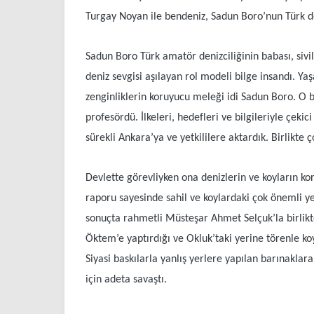
Turgay Noyan ile bendeniz, Sadun Boro’nun Türk den
Sadun Boro Türk amatör denizciliğinin babası, sivi
deniz sevgisi aşılayan rol modeli bilge insandı. Y
zenginliklerin koruyucu meleği idi Sadun Boro. O bi
profesördü. İlkeleri, hedefleri ve bilgileriyle çeki
sürekli Ankara’ya ve yetkililere aktardık. Birlikte 
Devlette görevliyken ona denizlerin ve koyların k
raporu sayesinde sahil ve koylardaki çok önemli ye
sonuçta rahmetli Müsteşar Ahmet Selçuk’la birlikte
Öktem’e yaptırdığı ve Okluk’taki yerine törenle ko
Siyasi baskılarla yanlış yerlere yapılan barınaklar
için adeta savaştı.