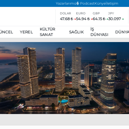
Yazarlarımız
Podcast
Künye
İletişim
DOLAR
EURO
GBP
JPY
47.68 ₺
54.94 ₺
64.15 ₺
30.097
KÜLTÜR
İŞ
ÜNCEL
YEREL
SAĞLIK
DÜNY
SANAT
DÜNYASI
ar
ara’da eylem yasağı uzatıldı
Özgür Özel, Ekrem İmamoğlu’nu zi
inliğe daha katılmama kararı aldı
Boykot