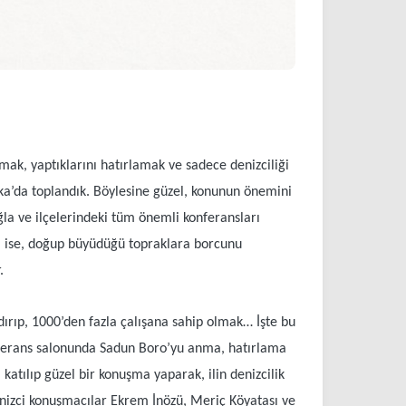
ak, yaptıklarını hatırlamak ve sadece denizciliği
aka’da toplandık. Böylesine güzel, konunun önemini
ğla ve ilçelerindeki tüm önemli konferansları
mdi ise, doğup büyüdüğü topraklara borcunu
.
ndırıp, 1000’den fazla çalışana sahip olmak… İşte bu
konferans salonunda Sadun Boro’yu anma, hatırlama
katılıp güzel bir konuşma yaparak, ilin denizcilik
enizci konuşmacılar Ekrem İnözü, Meriç Köyatası ve