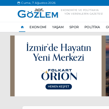
.
Cuma, 7 Ağustos 2026
EKONOMIYE VE POLITIKAYA
YÖN VERENLERIN GAZETESI
EKONOMI
YAŞAM
SPOR
POLITIKA
G
Popüler Aramal
Ekonomi
Ank
Ünlü çift bir etk