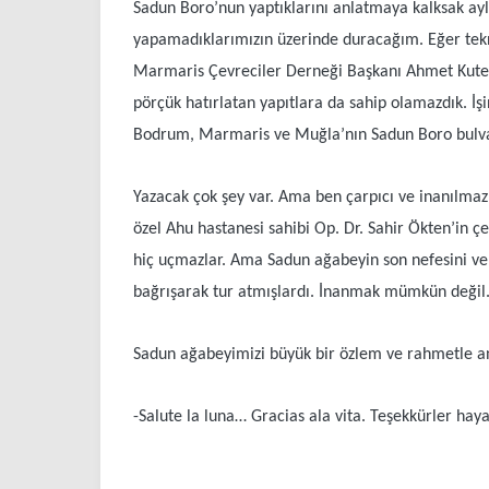
Sadun Boro’nun yaptıklarını anlatmaya kalksak ayl
yapamadıklarımızın üzerinde duracağım. Eğer tek
Marmaris Çevreciler Derneği Başkanı Ahmet Kuten
pörçük hatırlatan yapıtlara da sahip olamazdık. İşi
Bodrum, Marmaris ve Muğla’nın Sadun Boro bulvarl
Yazacak çok şey var. Ama ben çarpıcı ve inanılmaz
özel Ahu hastanesi sahibi Op. Dr. Sahir Ökten’in ç
hiç uçmazlar. Ama Sadun ağabeyin son nefesini verd
bağrışarak tur atmışlardı. İnanmak mümkün değil. M
Sadun ağabeyimizi büyük bir özlem ve rahmetle anıy
-Salute la luna… Gracias ala vita. Teşekkürler hay