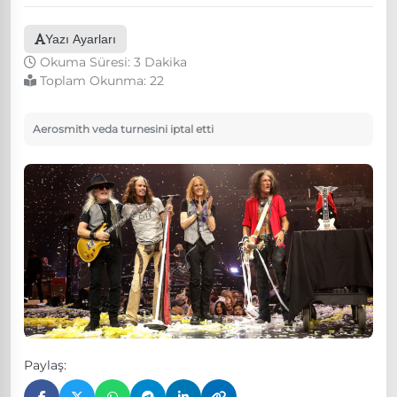
Yazı Ayarları
Okuma Süresi: 3 Dakika
Toplam Okunma:
22
Aerosmith veda turnesini iptal etti
Paylaş: