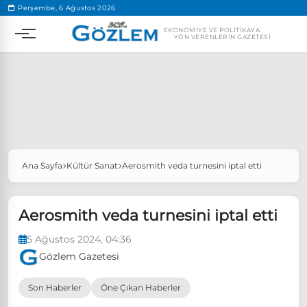
.
Perşembe, 6 Ağustos 2026
EKONOMIYE VE POLITIKAYA
YÖN VERENLERIN GAZETESI
Ana Sayfa
Kültür Sanat
Aerosmith veda turnesini iptal etti
Popüler Aramalar
Ekonomi
Ankara’da eylem yasağı uzatıldı
Aerosmith veda turnesini iptal etti
Özgür Özel, Ekrem İmamoğlu’nu ziyaret edecek
5 Ağustos 2024, 04:36
Ünlü çift bir etkinliğe daha katılmama kararı aldı
Gözlem Gazetesi
Boykot
Son Haberler
Öne Çıkan Haberler