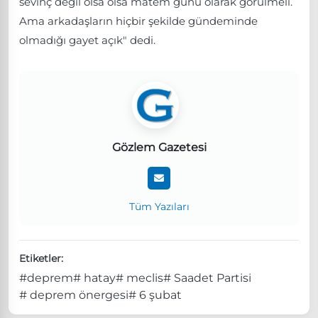
sevinç değil olsa olsa matem günü olarak görülmeli.
Ama arkadaşların hiçbir şekilde gündeminde
olmadığı gayet açık" dedi.
Gözlem Gazetesi
Tüm Yazıları
Etiketler:
#deprem
# hatay
# meclis
# Saadet Partisi
# deprem önergesi
# 6 şubat