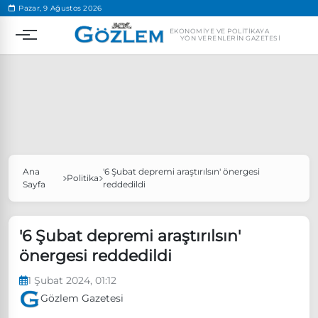
.
Pazar, 9 Ağustos 2026
EKONOMIYE VE POLITIKAYA
YÖN VERENLERIN GAZETESI
Ana
'6 Şubat depremi araştırılsın' önergesi
Popüler Aramalar
Politika
Sayfa
reddedildi
Ekonomi
Ankara’da eylem yasağı uzatıldı
Özgür Özel, Ekrem İmamoğlu’nu ziyaret edecek
'6 Şubat depremi araştırılsın'
önergesi reddedildi
Ünlü çift bir etkinliğe daha katılmama kararı aldı
Boykot
1 Şubat 2024, 01:12
Gözlem Gazetesi