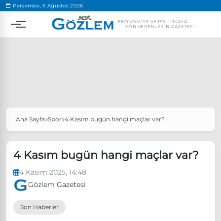
.
Perşembe, 6 Ağustos 2026
EKONOMIYE VE POLITIKAYA
YÖN VERENLERIN GAZETESI
Ana Sayfa
Spor
4 Kasım bugün hangi maçlar var?
Popüler Aramalar
Ekonomi
Ankara’da eylem yasağı uzatıldı
4 Kasım bugün hangi maçlar var?
Özgür Özel, Ekrem İmamoğlu’nu ziyaret edecek
4 Kasım 2025, 14:48
Ünlü çift bir etkinliğe daha katılmama kararı aldı
Gözlem Gazetesi
Boykot
Son Haberler