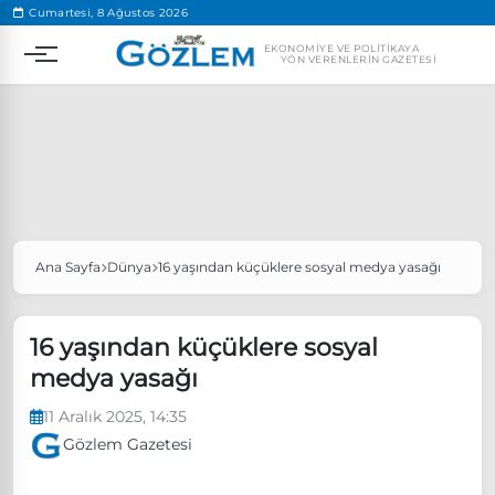
.
Cumartesi, 8 Ağustos 2026
EKONOMIYE VE POLITIKAYA
YÖN VERENLERIN GAZETESI
Ana Sayfa
Dünya
16 yaşından küçüklere sosyal medya yasağı
Popüler Aramalar
Ekonomi
Ankara’da eylem yasağı uzatıldı
16 yaşından küçüklere sosyal
Özgür Özel, Ekrem İmamoğlu’nu ziyaret edecek
medya yasağı
Ünlü çift bir etkinliğe daha katılmama kararı aldı
11 Aralık 2025, 14:35
Boykot
Gözlem Gazetesi