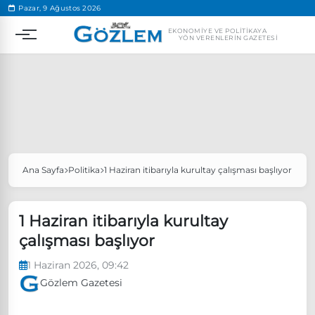
.
Pazar, 9 Ağustos 2026
EKONOMIYE VE POLITIKAYA
YÖN VERENLERIN GAZETESI
Ana Sayfa
Politika
1 Haziran itibarıyla kurultay çalışması başlıyor
Popüler Aramalar
Ekonomi
Ankara’da eylem yasağı uzatıldı
1 Haziran itibarıyla kurultay
Özgür Özel, Ekrem İmamoğlu’nu ziyaret edecek
çalışması başlıyor
Ünlü çift bir etkinliğe daha katılmama kararı aldı
1 Haziran 2026, 09:42
Boykot
Gözlem Gazetesi