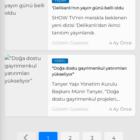
YAŞAM
'Delikanlı'nın yayın günü belli oldu
SHOW TV'nin merakla beklenen
yeni dizisi 'Delikanlı'dan ikinci
tanıtım yayınlandı.
Gözlem Gazetesi
4 Ay Önce
YEREL
“Doğa dostu gayrimenkul yatırımları
yükseliyor”
Tanyer Yapı Yönetim Kurulu
Başkanı Münir Tanyer, “Doğa
dostu gayrimenkul projeleri,
klasik konut yatırımlarına kıyasla
Gözlem Gazetesi
4 Ay Önce
daha hızlı değer kazanarak
yatırımcıya güçlü bir gelecek
perspektifi sunuyor” dedi.
1
2
3
4