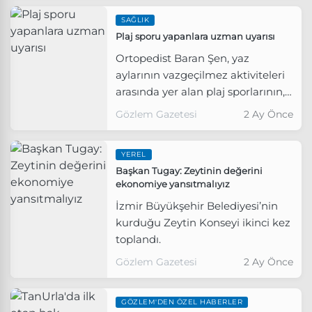
SAĞLIK
Plaj sporu yapanlara uzman uyarısı
Ortopedist Baran Şen, yaz
aylarının vazgeçilmez aktiviteleri
arasında yer alan plaj sporlarının,
eğlenceli olduğu kadar ciddi
Gözlem Gazetesi
2 Ay Önce
sakatlık risklerini de beraberinde
getirdiğini söyledi.
YEREL
Başkan Tugay: Zeytinin değerini
ekonomiye yansıtmalıyız
İzmir Büyükşehir Belediyesi’nin
kurduğu Zeytin Konseyi ikinci kez
toplandı.
Gözlem Gazetesi
2 Ay Önce
GÖZLEM'DEN ÖZEL HABERLER