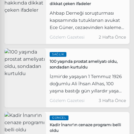
dikkat çeken ifadeler
festival, Antik Teos'un kültürel
Ahbap Derneği soruşturması
mirasını günümüzle buluşturmayı
kapsamında tutuklanan avukat
hedefliyor.
Ece Güner, cezaevinden kaleme
aldığı mesajda Haluk Levent'e
Gözlem Gazetesi
2 Hafta Önce
güvendiği için kandırıldığını öne
sürdü.
SAĞLIK
100 yaşında prostat ameliyatı oldu,
sondadan kurtuldu
İzmir'de yaşayan 1 Temmuz 1926
doğumlu Ali İhsan Alhas, 100
yaşına bastığı gün yıllardır yaşam
kalitesini düşüren prostat sorunu
Gözlem Gazetesi
3 Hafta Önce
nedeniyle ameliyat masasına
yattı.
GÜNCEL
Kadir İnanır'ın cenaze programı belli
oldu