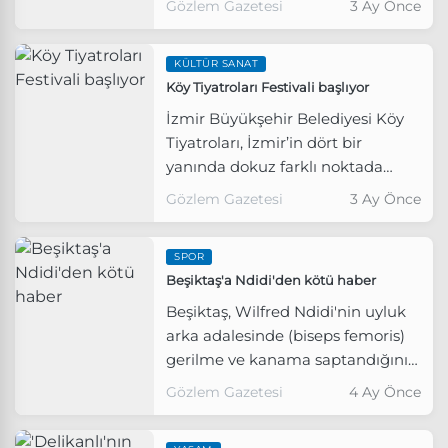
Gözlem Gazetesi
3 Ay Önce
KÜLTÜR SANAT
Köy Tiyatroları Festivali başlıyor
İzmir Büyükşehir Belediyesi Köy
Tiyatroları, İzmir’in dört bir
yanında dokuz farklı noktada
yaklaşık 200 katılımcıyla kırsal
Gözlem Gazetesi
3 Ay Önce
yaşamla sanatı buluşturacak.
SPOR
Beşiktaş'a Ndidi'den kötü haber
Beşiktaş, Wilfred Ndidi'nin uyluk
arka adalesinde (biseps femoris)
gerilme ve kanama saptandığını
açıkladı.
Gözlem Gazetesi
4 Ay Önce