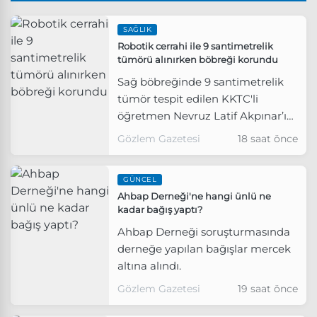
SAĞLIK
Robotik cerrahi ile 9 santimetrelik
tümörü alınırken böbreği korundu
Sağ böbreğinde 9 santimetrelik
tümör tespit edilen KKTC'li
öğretmen Nevruz Latif Akpınar’ın
robotik cerrahi ile tümörü
Gözlem Gazetesi
18 saat önce
alınırken böbreği korundu.
GÜNCEL
Ahbap Derneği'ne hangi ünlü ne
kadar bağış yaptı?
Ahbap Derneği soruşturmasında
derneğe yapılan bağışlar mercek
altına alındı.
Gözlem Gazetesi
19 saat önce