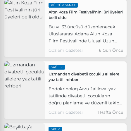
KÜLTÜR SANAT
Altın Koza Film Festivali'nin jüri üyeleri
belli oldu
Bu yıl 33'üncüsü düzenlenecek
Uluslararası Adana Altın Koza
Film Festivali’nde Ulusal Uzun
Metraj Film Yarışması jürisi
Gözlem Gazetesi
6 Gün Önce
açıklandı.
SAĞLIK
Uzmandan diyabetli çocuklu ailelere
yaz tatili rehberi
Endokrinolog Arzu Jalilova, yaz
tatilinde diyabetli çocukların
doğru planlama ve düzenli takip
sayesinde yaşıtları gibi denize
Gözlem Gazetesi
1 Hafta Önce
girebileceğini, spor yapabileceğini
ve tatilin keyfini çıkarabileceğini
SPOR
belirterek, ailelere önemli