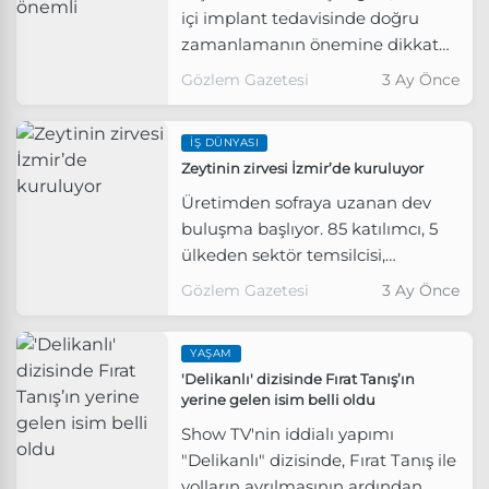
içi implant tedavisinde doğru
zamanlamanın önemine dikkat
çekti. Çengelli, “Diş çekimi sonrası
Gözlem Gazetesi
3 Ay Önce
uzun süre beklemek kemik
kaybına ve daha maliyetli
İŞ DÜNYASI
tedavilere yol açabilir. Doğru
Zeytinin zirvesi İzmir’de kuruluyor
zamanlamanın implant
tedavisinin başarısı ve uzun
Üretimden sofraya uzanan dev
ömürlü olması açısından büyük
buluşma başlıyor. 85 katılımcı, 5
önem taşıdığı bilinmelidir.” dedi.
ülkeden sektör temsilcisi,
panellerden tadım etkinliklerine
Gözlem Gazetesi
3 Ay Önce
dolu dolu program… Olivtech
Fuarı İzmir’de kapılarını açıyor.
YAŞAM
'Delikanlı' dizisinde Fırat Tanış’ın
yerine gelen isim belli oldu
Show TV'nin iddialı yapımı
"Delikanlı" dizisinde, Fırat Tanış ile
yolların ayrılmasının ardından