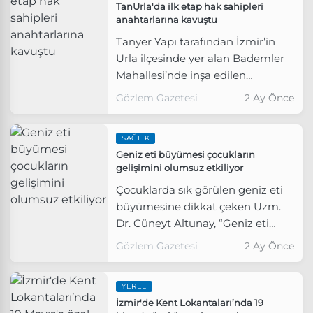
TanUrla'da ilk etap hak sahipleri
anahtarlarına kavuştu
Tanyer Yapı tarafından İzmir’in
Urla ilçesinde yer alan Bademler
Mahallesi’nde inşa edilen
TanUrla'da ilk etap hak sahipleri
Gözlem Gazetesi
2 Ay Önce
anahtarlarına kavuştu.
SAĞLIK
Geniz eti büyümesi çocukların
gelişimini olumsuz etkiliyor
Çocuklarda sık görülen geniz eti
büyümesine dikkat çeken Uzm.
Dr. Cüneyt Altunay, “Geniz eti
büyümesi; sık enfeksiyon,
Gözlem Gazetesi
2 Ay Önce
büyüme ve gelişme geriliği,
tekrarlayan kulak iltihabı ve
YEREL
işitme kaybı, uykuda nefes
İzmir'de Kent Lokantaları’nda 19
durması ve uyku bozukluğu