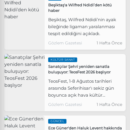
Beşiktaş'a Wilfred Ndidi’den kötü
uyarılarda bulundu.
haber
Beşiktaş, Wilfred Ndidi’nin ayak
bileğinde ligaman yaralanması
tespit edildiğini açıkladı.
Gözlem Gazetesi
1 Hafta Önce
KÜLTÜR SANAT
Sanatçılar Şehri yeniden sanatla
buluşuyor: TeosFest 2026 başlıyor
TeosFest, 1-8 Ağustos tarihleri
arasında Seferihisar'ı sekiz gün
boyunca açık hava kültür
sahnesine dönüştürecek. Müzik,
Gözlem Gazetesi
1 Hafta Önce
sinema, tiyatro, edebiyat, plastik
sanatlar, kültürel miras, bilim,
GÜNCEL
doğa ve sosyal sorumluluk
Ece Güner'den Haluk Levent hakkında
etkinliklerini bir araya getiren