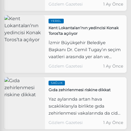
açık havada ücretsiz spor yapma
Gözlem Gazetesi
1 Ay Önce
imkânı sunarak yoğun ilgi
görüyor.
YEREL
Kent Lokantaları’nın yedincisi Konak
Toros’ta açılıyor
İzmir Büyükşehir Belediye
Başkanı Dr. Cemil Tugay’ın seçim
vaatleri arasında yer alan ve
göreve gelir gelmez açılmasına
Gözlem Gazetesi
1 Ay Önce
öncülük ettiği Kent
Lokantaları’nın yedincisi Konak
SAĞLIK
Levent Mahallesi’nde açılacak.
Gıda zehirlenmesi riskine dikkat
Yaz aylarında artan hava
sıcaklıklarıyla birlikte gıda
zehirlenmesi vakalarında da ciddi
artış yaşanıyor.
Gözlem Gazetesi
1 Ay Önce