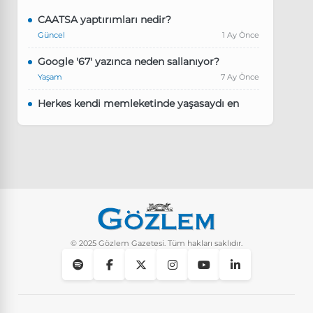
CAATSA yaptırımları nedir?
Güncel
1 Ay Önce
Google '67' yazınca neden sallanıyor?
Yaşam
7 Ay Önce
Herkes kendi memleketinde yaşasaydı en
kalabalık il hangisi olurdu?
Güncel
8 Ay Önce
Pluribus dizisindeki Türkçe şarkının adı ne?
Yaşam
8 Ay Önce
Instagram’da keşfet nasıl temizlenir?
Yaşam
9 Ay Önce
© 2025 Gözlem Gazetesi. Tüm hakları saklıdır.