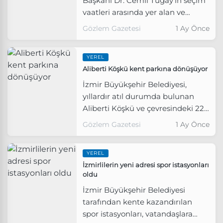
Başkanı Dr. Cemil Tugay’ın seçim
vaatleri arasında yer alan ve
göreve gelir gelmez açılmasına
Gözlem Gazetesi
1 Ay Önce
öncülük ettiği Kent
Lokantaları’nın yedincisi Konak
YEREL
Levent Mahallesi’nde açıldı.
Aliberti Köşkü kent parkına dönüşüyor
İzmir Büyükşehir Belediyesi,
yıllardır atıl durumda bulunan
Aliberti Köşkü ve çevresindeki 22
bin metrekarelik alanı, spor,
Gözlem Gazetesi
1 Ay Önce
dinlenme ve sosyal yaşam
olanaklarını bir araya getiren çok
YEREL
fonksiyonlu bir kent parkına
İzmirlilerin yeni adresi spor istasyonları
dönüştürüyor.
oldu
İzmir Büyükşehir Belediyesi
tarafından kente kazandırılan
spor istasyonları, vatandaşlara