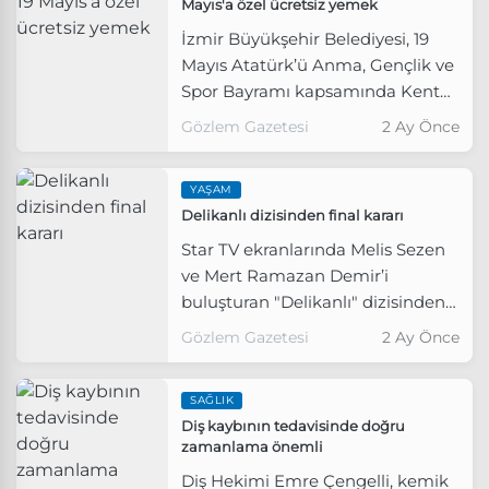
Mayıs'a özel ücretsiz yemek
,sabah zor uyanma gündüz
İzmir Büyükşehir Belediyesi, 19
yorgunluğu performans
Mayıs Atatürk’ü Anma, Gençlik ve
düşüklüğü gibi ciddi sorunlara yol
Spor Bayramı kapsamında Kent
açabiliyor. Ebeveynlerin belirtiler
Lokantaları’nda yurttaşlara
konusunda dikkatli olması
Gözlem Gazetesi
2 Ay Önce
ücretsiz yemek ikram etti.
gerekir.” dedi.
YAŞAM
Delikanlı dizisinden final kararı
Star TV ekranlarında Melis Sezen
ve Mert Ramazan Demir’i
buluşturan "Delikanlı" dizisinden
beklenmeyen bir final kararı geldi.
Gözlem Gazetesi
2 Ay Önce
SAĞLIK
Diş kaybının tedavisinde doğru
zamanlama önemli
Diş Hekimi Emre Çengelli, kemik