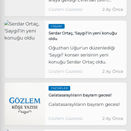
Kurgu ve Fantastik Film
Gözlem Gazetesi
2 Ay Önce
Festivali’nin, önümüzdeki yıllarda
daha da büyütülerek kente daha
YAŞAM
fazla dokunan bir yapıya
Serdar Ortaç, 'Saygı1'in yeni konuğu
dönüştürülmesi hedefleniyor.
oldu
Oğuzhan Uğur'un düzenlediği
'Saygı1' konser serisinin yeni
konuğu Serdar Ortaç oldu.
Gözlem Gazetesi
2 Ay Önce
YAZARLAR
Galatasaraylıların bayram gecesi!
Galatasaraylıların bayram gecesi!
Gözlem Gazetesi
2 Ay Önce