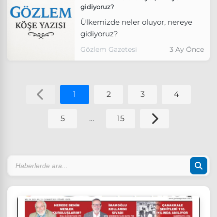
gidiyoruz?
Ülkemizde neler oluyor, nereye
gidiyoruz?
Gözlem Gazetesi
3 Ay Önce
1
2
3
4
5
…
15