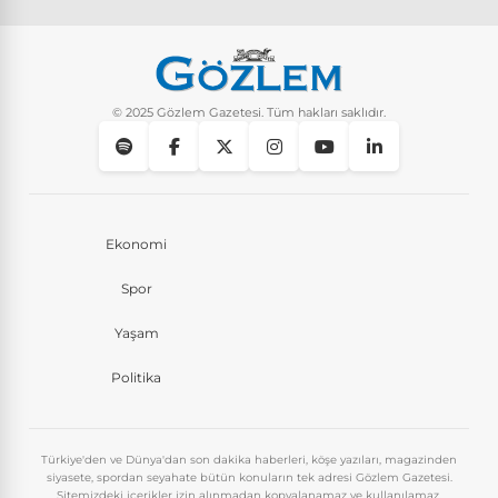
Yaşam
8 Ay Önce
Instagram’da keşfet nasıl temizlenir?
Yaşam
9 Ay Önce
© 2025 Gözlem Gazetesi. Tüm hakları saklıdır.
Ekonomi
Spor
Yaşam
Politika
Türkiye'den ve Dünya'dan son dakika haberleri, köşe yazıları, magazinden
siyasete, spordan seyahate bütün konuların tek adresi Gözlem Gazetesi.
Sitemizdeki içerikler izin alınmadan kopyalanamaz ve kullanılamaz.