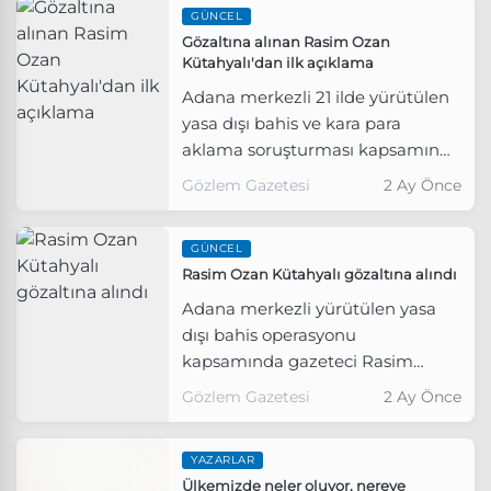
GÜNCEL
Gözaltına alınan Rasim Ozan
Kütahyalı'dan ilk açıklama
Adana merkezli 21 ilde yürütülen
yasa dışı bahis ve kara para
aklama soruşturması kapsamında
gözaltına alınan gazeteci Rasim
Gözlem Gazetesi
2 Ay Önce
Ozan Kütahyalı, sağlık kontrolü
çıkışında yaptığı açıklamada
GÜNCEL
suçlamaları reddetti.
Rasim Ozan Kütahyalı gözaltına alındı
Adana merkezli yürütülen yasa
dışı bahis operasyonu
kapsamında gazeteci Rasim
Ozan Kütahyalı gözaltına alındı.
Gözlem Gazetesi
2 Ay Önce
YAZARLAR
Ülkemizde neler oluyor, nereye