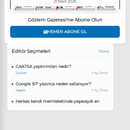
21 Mart 2025
Gözlem Gazetesi'ne Abone Olun
HEMEN ABONE OL
Editör Seçmeleri
Tümü
CAATSA yaptırımları nedir?
Güncel
0 Ay Önce
Google '67' yazınca neden sallanıyor?
Yaşam
7 Ay Önce
Herkes kendi memleketinde yaşasaydı en
kalabalık il hangisi olurdu?
Güncel
8 Ay Önce
Pluribus dizisindeki Türkçe şarkının adı ne?