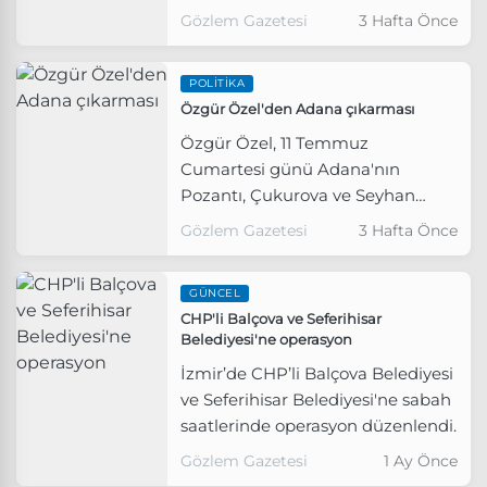
İl Başkanı Çağatay Güç kesin
Gözlem Gazetesi
3 Hafta Önce
ihraç istemiyle disipline sevk
edildi.
POLITIKA
Özgür Özel'den Adana çıkarması
Özgür Özel, 11 Temmuz
Cumartesi günü Adana'nın
Pozantı, Çukurova ve Seyhan
ilçelerinde yurttaşlarla bir araya
Gözlem Gazetesi
3 Hafta Önce
gelecek.
GÜNCEL
CHP'li Balçova ve Seferihisar
Belediyesi'ne operasyon
İzmir’de CHP’li Balçova Belediyesi
ve Seferihisar Belediyesi'ne sabah
saatlerinde operasyon düzenlendi.
Gözlem Gazetesi
1 Ay Önce