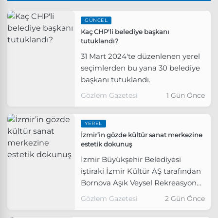
GÜNCEL
Kaç CHP'li belediye başkanı
tutuklandı?
31 Mart 2024'te düzenlenen yerel
seçimlerden bu yana 30 belediye
başkanı tutuklandı.
Gözlem Gazetesi
1 Gün Önce
YEREL
İzmir’in gözde kültür sanat merkezine
estetik dokunuş
İzmir Büyükşehir Belediyesi
iştiraki İzmir Kültür AŞ tarafından
Bornova Aşık Veysel Rekreasyon
Alanı Açık Hava Tiyatrosu’nda
Gözlem Gazetesi
2 Gün Önce
yürütülen yenileme çalışması
tamamlandı.