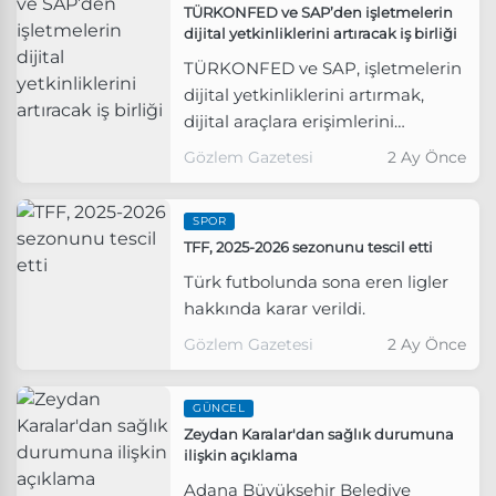
TÜRKONFED ve SAP’den işletmelerin
dijital yetkinliklerini artıracak iş birliği
TÜRKONFED ve SAP, işletmelerin
dijital yetkinliklerini artırmak,
dijital araçlara erişimlerini
kolaylaştırmak ve dijitalleşmenin
Gözlem Gazetesi
2 Ay Önce
iş süreçlerine entegrasyonu
konusunda farkındalık
SPOR
oluşturmak için İşletmelerin
TFF, 2025-2026 sezonunu tescil etti
Dijital Gücü Projesi’ni hayata
geçirdi.
Türk futbolunda sona eren ligler
hakkında karar verildi.
Gözlem Gazetesi
2 Ay Önce
GÜNCEL
Zeydan Karalar'dan sağlık durumuna
ilişkin açıklama
Adana Büyükşehir Belediye