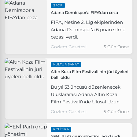
SPOR
Adana Demirspor'a FIFA'dan ceza
FIFA, Nesine 2. Lig ekiplerinden
Adana Demirspor'a 6 puan silme
cezası verdi.
Gözlem Gazetesi
5 Gün Önce
KÜLTÜR SANAT
Altın Koza Film Festivali'nin jüri üyeleri
belli oldu
Bu yıl 33'üncüsü düzenlenecek
Uluslararası Adana Altın Koza
Film Festivali’nde Ulusal Uzun
Metraj Film Yarışması jürisi
Gözlem Gazetesi
5 Gün Önce
açıklandı.
POLITIKA
YENİ Parti grup yönetimi açıklandı