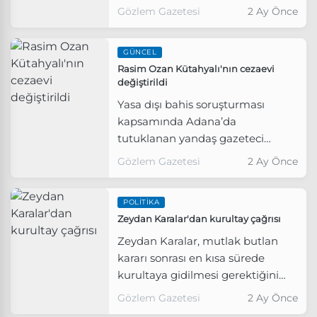
Anahtar Parti, Saadet Partisi,
Gözlem Gazetesi
2 Ay Önce
Demokrat Parti, Milli Yol Partisi,
Zafer Partisi, Gelecek Partisi, DSP,
GÜNCEL
Bağımsız Türkiye Partisi, Yeniden
Rasim Ozan Kütahyalı'nın cezaevi
Refah Partisi, Anavatan Partisi ve
değiştirildi
Doğru Yol Partisi ziyarette
Yasa dışı bahis soruşturması
bulunacak.
kapsamında Adana’da
tutuklanan yandaş gazeteci
Rasim Ozan Kütahyalı’nın
Gözlem Gazetesi
2 Ay Önce
Maltepe Cezaevi’ne nakledildiği
öğrenildi.
POLITIKA
Zeydan Karalar'dan kurultay çağrısı
Zeydan Karalar, mutlak butlan
kararı sonrası en kısa sürede
kurultaya gidilmesi gerektiğini
söyledi.
Gözlem Gazetesi
2 Ay Önce