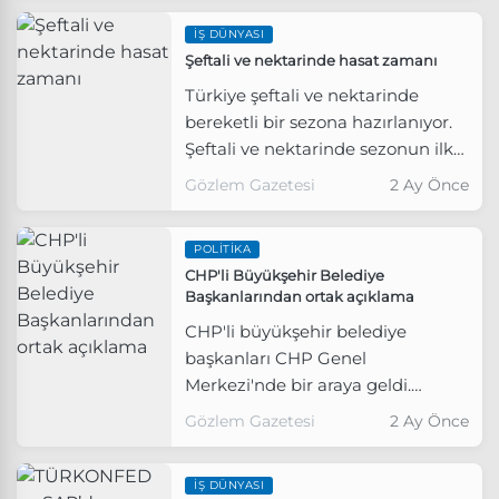
İŞ DÜNYASI
Şeftali ve nektarinde hasat zamanı
Türkiye şeftali ve nektarinde
bereketli bir sezona hazırlanıyor.
Şeftali ve nektarinde sezonun ilk
hasat töreni Selçuk’ta
Gözlem Gazetesi
2 Ay Önce
gerçekleştirildi. 2026 yılının dört
aylık döneminde şeftali ve
POLITIKA
nektarin ihracatı yüzde 347’lik
CHP'li Büyükşehir Belediye
artışla 90 milyon dolar oldu.
Başkanlarından ortak açıklama
Şeftali ve nektarin ihracatında
CHP'li büyükşehir belediye
hedef 250 milyon dolar olarak
başkanları CHP Genel
konuldu.
Merkezi'nde bir araya geldi.
Toplantının ardından ortak bir
Gözlem Gazetesi
2 Ay Önce
açıklama yapıldı
İŞ DÜNYASI