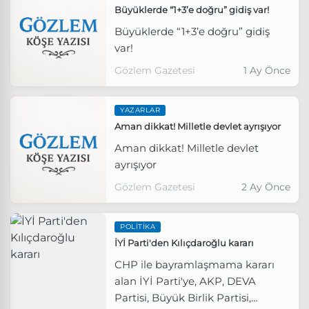
Büyüklerde “1+3’e doğru” gidiş var!
Büyüklerde “1+3’e doğru” gidiş
var!
Gözlem Gazetesi
1 Ay Önce
YAZARLAR
Aman dikkat! Milletle devlet ayrışıyor
Aman dikkat! Milletle devlet
ayrışıyor
Gözlem Gazetesi
2 Ay Önce
POLITIKA
İYİ Parti'den Kılıçdaroğlu kararı
CHP ile bayramlaşmama kararı
alan İYİ Parti'ye, AKP, DEVA
Partisi, Büyük Birlik Partisi,