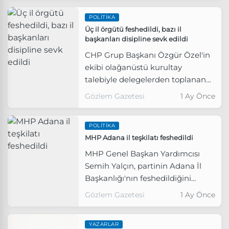
POLITIKA
Üç il örgütü feshedildi, bazı il
başkanları disipline sevk edildi
CHP Grup Başkanı Özgür Özel'in
ekibi olağanüstü kurultay
talebiyle delegelerden toplanan
imzaları Genel Merkez'e iletti.
Gözlem Gazetesi
1 Ay Önce
POLITIKA
MHP Adana il teşkilatı feshedildi
MHP Genel Başkan Yardımcısı
Semih Yalçın, partinin Adana İl
Başkanlığı'nın feshedildiğini
duyurdu.
Gözlem Gazetesi
1 Ay Önce
YAZARLAR