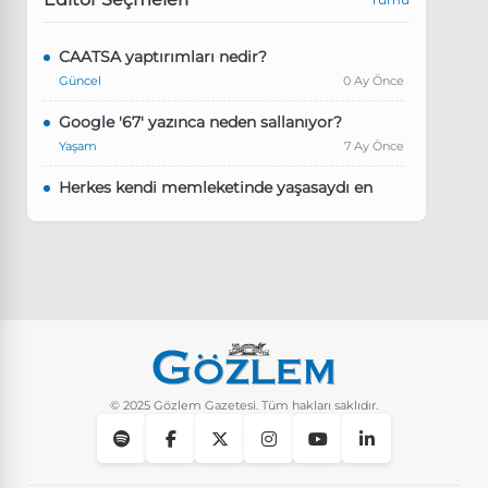
CAATSA yaptırımları nedir?
Güncel
0 Ay Önce
Google '67' yazınca neden sallanıyor?
Yaşam
7 Ay Önce
Herkes kendi memleketinde yaşasaydı en
kalabalık il hangisi olurdu?
Güncel
8 Ay Önce
Pluribus dizisindeki Türkçe şarkının adı ne?
Yaşam
8 Ay Önce
Instagram’da keşfet nasıl temizlenir?
Yaşam
9 Ay Önce
© 2025 Gözlem Gazetesi. Tüm hakları saklıdır.