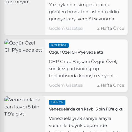
Yaz aylarının simgesi olarak
görülen bronz ten, aslında cildin
güneşe karşı verdiği savunma
yanıtı olabilir.
Gözlem Gazetesi
2 Hafta Önce
POLITIKA
Özgür Özel CHP'ye veda etti
CHP Grup Başkanı Özgür Özel,
son kez partisinin grup
toplantısında konuştu ve yeni
partinin kurulacağını resmen ilan
Gözlem Gazetesi
2 Hafta Önce
etti.
DÜNYA
Venezuela'da can kaybı 5 bin 119'a çıktı
Venezuela'yı 39 saniye arayla
vuran iki büyük depremde