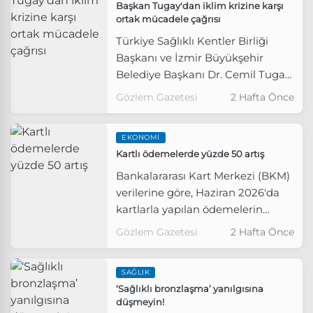
Başkan Tugay'dan iklim krizine karşı
ortak mücadele çağrısı
Türkiye Sağlıklı Kentler Birliği
Başkanı ve İzmir Büyükşehir
Belediye Başkanı Dr. Cemil Tugay,
COP İnegöl İklim Değişikliği Yerel
Gözlem Gazetesi
2 Hafta Önce
Taraflar Konferansı'nda iklim
krizine karşı ortak mücadele
EKONOMI
çağrısı yaptı.
Kartlı ödemelerde yüzde 50 artış
Bankalararası Kart Merkezi (BKM)
verilerine göre, Haziran 2026'da
kartlarla yapılan ödemelerin
tutarı geçen yılın aynı dönemine
Gözlem Gazetesi
2 Hafta Önce
göre yüzde 50 artarak 2,9 trilyon
liraya yaklaştı.
SAĞLIK
‘Sağlıklı bronzlaşma’ yanılgısına
düşmeyin!