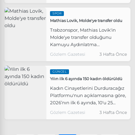
olarak renklerine bağladı.
SPOR
Mathias Lovik, Molde'ye transfer oldu
Trabzonspor, Mathias Lovik'in
Molde'ye transfer olduğunu
Kamuyu Aydınlatma
Platformu'na (KAP) bildirdi.
Gözlem Gazetesi
3 Hafta Önce
GÜNCEL
Yılın ilk 6 ayında 150 kadın öldürüldü
Kadın Cinayetlerini Durduracağız
Platformu'nun açıklamasına göre,
2026’nın ilk 6 ayında, 10'u 25
yaşından küçük 150 kadın
Gözlem Gazetesi
3 Hafta Önce
öldürüldü, 151 şüpheli kadın
ölümü gerçekleşti.