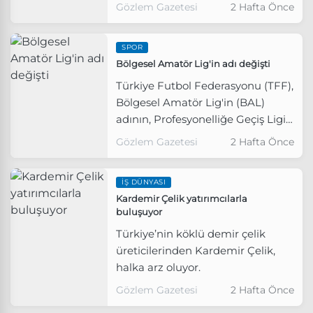
uluslararası ticaretteki
Gözlem Gazetesi
2 Hafta Önce
dalgalanmalara rağmen
ihracattaki istikrarlı büyümesini
SPOR
sürdürerek 2026 yılının ilk altı
Bölgesel Amatör Lig'in adı değişti
ayında yüzde 4'lük artışla 489
milyon dolarlık ihracat
Türkiye Futbol Federasyonu (TFF),
gerçekleştirdi.
Bölgesel Amatör Lig'in (BAL)
adının, Profesyonelliğe Geçiş Ligi
(PGL) olarak değiştirildiğini
Gözlem Gazetesi
2 Hafta Önce
açıkladı.
İŞ DÜNYASI
Kardemir Çelik yatırımcılarla
buluşuyor
Türkiye’nin köklü demir çelik
üreticilerinden Kardemir Çelik,
halka arz oluyor.
Gözlem Gazetesi
2 Hafta Önce