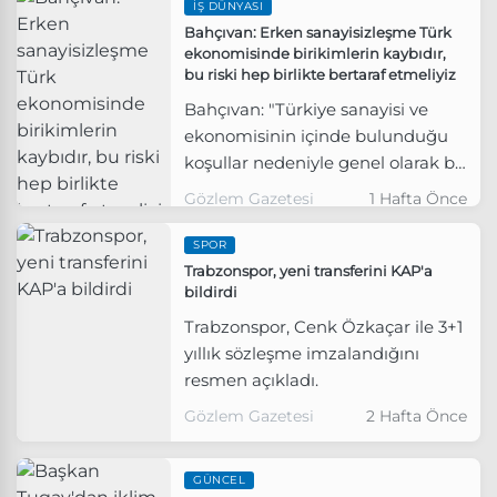
İŞ DÜNYASI
Bahçıvan: Erken sanayisizleşme Türk
ekonomisinde birikimlerin kaybıdır,
bu riski hep birlikte bertaraf etmeliyiz
Bahçıvan: "Türkiye sanayisi ve
ekonomisinin içinde bulunduğu
koşullar nedeniyle genel olarak bir
sanayisizleşme riski kendisini
Gözlem Gazetesi
1 Hafta Önce
gösteriyor. Yapmamız gereken,
mevcut ekonomik programımızı,
SPOR
ana hedeflerinden vazgeçmeden,
Trabzonspor, yeni transferini KAP'a
bildirdi
sanayimizin üretken kapasitesini
koruyarak, kırılganlıklarını
Trabzonspor, Cenk Özkaçar ile 3+1
azaltarak ve teknolojik
yıllık sözleşme imzalandığını
dönüşümünü destekleyerek
resmen açıkladı.
bütüncül bir yol haritası ile
Gözlem Gazetesi
2 Hafta Önce
güçlendirmektir" dedi
GÜNCEL