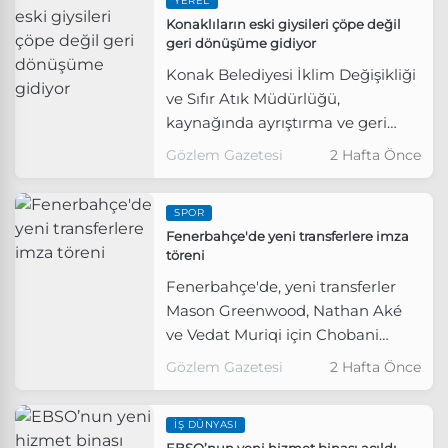
YEREL
çokluğuyla kabul edildi.
Konaklıların eski giysileri çöpe değil
geri dönüşüme gidiyor
Konak Belediyesi İklim Değişikliği
ve Sıfır Atık Müdürlüğü,
kaynağında ayrıştırma ve geri
dönüşüm sağlayacak Giysi
Gözlem Gazetesi
2 Hafta Önce
Toplama Kutularını kentin çeşitli
noktalarına yerleştirmeye başladı.
SPOR
Fenerbahçe'de yeni transferlere imza
töreni
Fenerbahçe'de, yeni transferler
Mason Greenwood, Nathan Aké
ve Vedat Muriqi için Chobani
Stadyumu Fenerbahçe Şükrü
Gözlem Gazetesi
2 Hafta Önce
Saracoğlu Spor Kompleksi 1907
Tribünü’nde imza töreni
İŞ DÜNYASI
düzenlendi.
EBSO’nun yeni hizmet binası açıldı