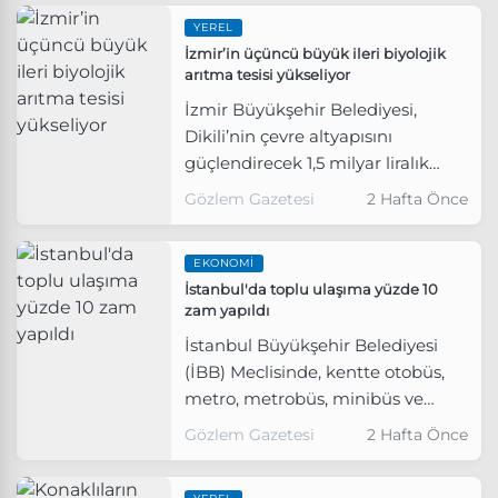
YEREL
İzmir’in üçüncü büyük ileri biyolojik
arıtma tesisi yükseliyor
İzmir Büyükşehir Belediyesi,
Dikili’nin çevre altyapısını
güçlendirecek 1,5 milyar liralık
yatırımı hayata geçiriyor.
Gözlem Gazetesi
2 Hafta Önce
EKONOMI
İstanbul'da toplu ulaşıma yüzde 10
zam yapıldı
İstanbul Büyükşehir Belediyesi
(İBB) Meclisinde, kentte otobüs,
metro, metrobüs, minibüs ve
vapur gibi toplu ulaşım araçları ile
Gözlem Gazetesi
2 Hafta Önce
taksi ve okul servislerine yüzde 10
zam yapılmasına ilişkin teklif, oy