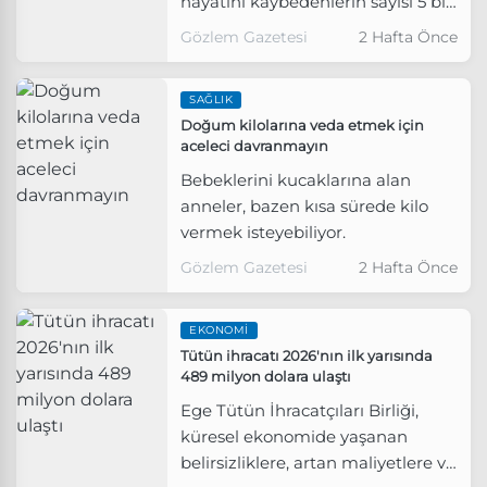
hayatını kaybedenlerin sayısı 5 bin
119'a yükseldi.
Gözlem Gazetesi
2 Hafta Önce
SAĞLIK
Doğum kilolarına veda etmek için
aceleci davranmayın
Bebeklerini kucaklarına alan
anneler, bazen kısa sürede kilo
vermek isteyebiliyor.
Gözlem Gazetesi
2 Hafta Önce
EKONOMI
Tütün ihracatı 2026'nın ilk yarısında
489 milyon dolara ulaştı
Ege Tütün İhracatçıları Birliği,
küresel ekonomide yaşanan
belirsizliklere, artan maliyetlere ve